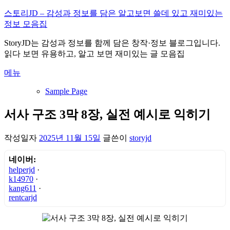
내
스토리JD – 감성과 정보를 담은 알고보면 쓸데 있고 재미있는
용
정보 모음집
으
StoryJD는 감성과 정보를 함께 담은 창작·정보 블로그입니다.
로
읽다 보면 유용하고, 알고 보면 재미있는 글 모음집
바
로
메뉴
가
기
Sample Page
서사 구조 3막 8장, 실전 예시로 익히기
작성일자
2025년 11월 15일
글쓴이
storyjd
네이버:
helperjd
·
k14970
·
kang611
·
rentcarjd