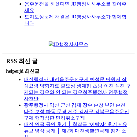
음주운전을 하셨다면 JD행정사사무소를 찾아주
세요
토지보상문제 해결은 JD행정사사무소가 함께합
니다
RSS 최신 글
helperjd 최신글
대전행정사 대전음주운전구제 반성문 탄원서 작
성요령 양형자료 필요성 생계형·초범·이진 삼진 구
제되는 경우와 안 되는 경우청주행정사 전주행정
사천안
광주행정사 익산 군산 김제 장수 순창 부안 순천
나주 보성 하동 문경 제주 강서구 강북구음주운전
구제 행정심판 면허취소구제
대전 연극 공연 후기 │ 창작극 ‘이탈자’ 후기 + 유
튜브 영상 공개 │ 제2회 대전생활연극제 참가 소