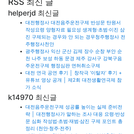
RSS 최신 글
helperjd 최신글
대전행정사 대전음주운전구제 반성문 탄원서
작성요령 양형자료 필요성 생계형·초범·이진 삼
진 구제되는 경우와 안 되는 경우청주행정사 전
주행정사천안
광주행정사 익산 군산 김제 장수 순창 부안 순
천 나주 보성 하동 문경 제주 강서구 강북구음
주운전구제 행정심판 면허취소구제
대전 연극 공연 후기 │ 창작극 ‘이탈자’ 후기 +
유튜브 영상 공개 │ 제2회 대전생활연극제 참
가 소식
k14970 최신글
대전음주운전구제 성공률 높이는 실제 준비전
략 │ 대전행정사가 말하는 조사 대응 요령·반성
문 심화 작성법·초범·재범·삼진 구제 포인트 총
정리 (천안·청주·전주)