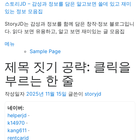
내
스토리JD – 감성과 정보를 담은 알고보면 쓸데 있고 재미
용
있는 정보 모음집
으
StoryJD는 감성과 정보를 함께 담은 창작·정보 블로그입니
로
다. 읽다 보면 유용하고, 알고 보면 재미있는 글 모음집
바
로
메뉴
가
Sample Page
기
제목 짓기 공략: 클릭을
부르는 한 줄
작성일자
2025년 11월 15일
글쓴이
storyjd
네이버:
helperjd
·
k14970
·
kang611
·
rentcarjd