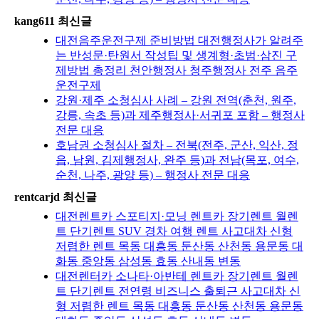
kang611 최신글
대전음주운전구제 준비방법 대전행정사가 알려주
는 반성문·탄원서 작성팁 및 생계형·초범·삼진 구
제방법 총정리 천안행정사 청주행정사 전주 음주
운전구제
강원·제주 소청심사 사례 – 강원 전역(춘천, 원주,
강릉, 속초 등)과 제주행정사·서귀포 포함 – 행정사
전문 대응
호남권 소청심사 절차 – 전북(전주, 군산, 익산, 정
읍, 남원, 김제행정사, 완주 등)과 전남(목포, 여수,
순천, 나주, 광양 등) – 행정사 전문 대응
rentcarjd 최신글
대전렌트카 스포티지·모닝 렌트카 장기렌트 월렌
트 단기렌트 SUV 경차 여행 렌트 사고대차 신형
저렴한 렌트 목동 대흥동 둔산동 산천동 용문동 대
화동 중앙동 삼성동 효동 산내동 변동
대전렌터카 소나타·아반테 렌트카 장기렌트 월렌
트 단기렌트 전연령 비즈니스 출퇴근 사고대차 신
형 저렴한 렌트 목동 대흥동 둔산동 산천동 용문동