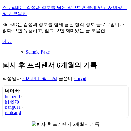
내
스토리JD – 감성과 정보를 담은 알고보면 쓸데 있고 재미있는
용
정보 모음집
으
StoryJD는 감성과 정보를 함께 담은 창작·정보 블로그입니다.
로
읽다 보면 유용하고, 알고 보면 재미있는 글 모음집
바
로
메뉴
가
기
Sample Page
퇴사 후 프리랜서 6개월의 기록
작성일자
2025년 11월 15일
글쓴이
storyjd
네이버:
helperjd
·
k14970
·
kang611
·
rentcarjd