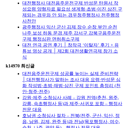
대전행정사 대전음주운전구제 반성문 탄원서 작
성요령 양형자료 필요성 생계형·초범·이진 삼진 구
제되는 경우와 안 되는 경우청주행정사 전주행정
사천안
광주행정사 익산 군산 김제 장수 순창 부안 순천
나주 보성 하동 문경 제주 강서구 강북구음주운전
구제 행정심판 면허취소구제
대전 연극 공연 후기 │ 창작극 ‘이탈자’ 후기 + 유
튜브 영상 공개 │ 제2회 대전생활연극제 참가 소
식
k14970 최신글
대전음주운전구제 성공률 높이는 실제 준비전략
│ 대전행정사가 말하는 조사 대응 요령·반성문 심
화 작성법·초범·재범·삼진 구제 포인트 총정리 (천
안·청주·전주)
강원·제주 소청심사 사례 – 강원 전역(춘천, 원주,
강릉, 속초행정사 등)과 제주·서귀포 포함 – 행정사
전문 대응
호남권 소청심사 절차 – 전북(전주, 군산, 익산, 정
읍, 남원, 김제, 완주 등)과 전남(목포행정사, 여수,
순천, 나주, 광양 등) – 행정사 전문 대응