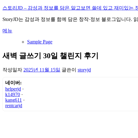
내
스토리JD – 감성과 정보를 담은 알고보면 쓸데 있고 재미있는 
용
StoryJD는 감성과 정보를 함께 담은 창작·정보 블로그입니다.
으
로
메뉴
바
로
Sample Page
가
기
새벽 글쓰기 30일 챌린지 후기
작성일자
2025년 11월 15일
글쓴이
storyjd
네이버:
helperjd
·
k14970
·
kang611
·
rentcarjd