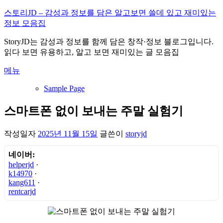
내
스토리JD – 감성과 정보를 담은 알고보면 쓸데 있고 재미있는
용
정보 모음집
으
StoryJD는 감성과 정보를 함께 담은 창작·정보 블로그입니다.
로
읽다 보면 유용하고, 알고 보면 재미있는 글 모음집
바
로
메뉴
가
기
Sample Page
스마트폰 없이 보내는 주말 실험기
작성일자
2025년 11월 15일
글쓴이
storyjd
네이버:
helperjd
·
k14970
·
kang611
·
rentcarjd