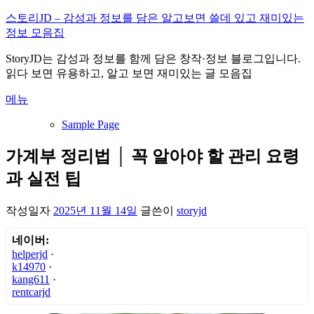
내
스토리JD – 감성과 정보를 담은 알고보면 쓸데 있고 재미있는
용
정보 모음집
으
StoryJD는 감성과 정보를 함께 담은 창작·정보 블로그입니다.
로
읽다 보면 유용하고, 알고 보면 재미있는 글 모음집
바
로
메뉴
가
기
Sample Page
가계부 정리법 │ 꼭 알아야 할 관리 요령
과 실전 팁
작성일자
2025년 11월 14일
글쓴이
storyjd
네이버:
helperjd
·
k14970
·
kang611
·
rentcarjd