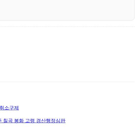
허취소구제
주 칠곡 봉화 고령 경산행정심판