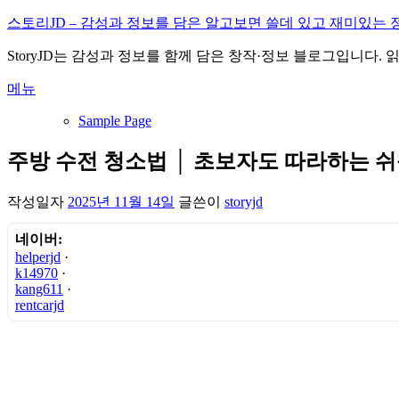
내
스토리JD – 감성과 정보를 담은 알고보면 쓸데 있고 재미있는 
용
StoryJD는 감성과 정보를 함께 담은 창작·정보 블로그입니다.
으
로
메뉴
바
로
Sample Page
가
기
주방 수전 청소법 │ 초보자도 따라하는 
작성일자
2025년 11월 14일
글쓴이
storyjd
네이버:
helperjd
·
k14970
·
kang611
·
rentcarjd