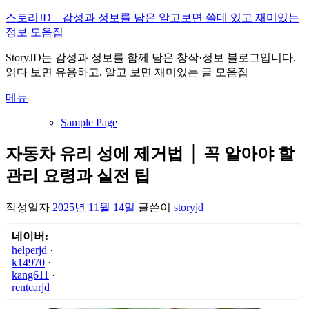
내
스토리JD – 감성과 정보를 담은 알고보면 쓸데 있고 재미있는
용
정보 모음집
으
StoryJD는 감성과 정보를 함께 담은 창작·정보 블로그입니다.
로
읽다 보면 유용하고, 알고 보면 재미있는 글 모음집
바
로
메뉴
가
기
Sample Page
자동차 유리 성에 제거법 │ 꼭 알아야 할
관리 요령과 실전 팁
작성일자
2025년 11월 14일
글쓴이
storyjd
네이버:
helperjd
·
k14970
·
kang611
·
rentcarjd