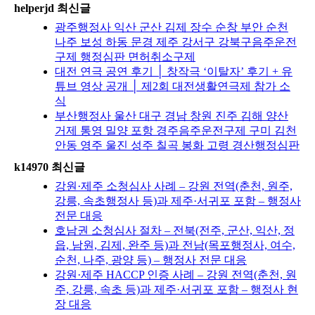
helperjd 최신글
광주행정사 익산 군산 김제 장수 순창 부안 순천
나주 보성 하동 문경 제주 강서구 강북구음주운전
구제 행정심판 면허취소구제
대전 연극 공연 후기 │ 창작극 ‘이탈자’ 후기 + 유
튜브 영상 공개 │ 제2회 대전생활연극제 참가 소
식
부산행정사 울산 대구 경남 창원 진주 김해 양산
거제 통영 밀양 포항 경주음주운전구제 구미 김천
안동 영주 울진 성주 칠곡 봉화 고령 경산행정심판
k14970 최신글
강원·제주 소청심사 사례 – 강원 전역(춘천, 원주,
강릉, 속초행정사 등)과 제주·서귀포 포함 – 행정사
전문 대응
호남권 소청심사 절차 – 전북(전주, 군산, 익산, 정
읍, 남원, 김제, 완주 등)과 전남(목포행정사, 여수,
순천, 나주, 광양 등) – 행정사 전문 대응
강원·제주 HACCP 인증 사례 – 강원 전역(춘천, 원
주, 강릉, 속초 등)과 제주·서귀포 포함 – 행정사 현
장 대응