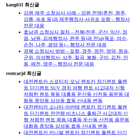
kang611 최신글
강원·제주 소청심사 사례 – 강원 전역(춘천, 원주,
강릉, 속초 등)과 제주행정사·서귀포 포함 – 행정사
전문 대응
호남권 소청심사 절차 – 전북(전주, 군산, 익산, 정
읍, 남원, 김제행정사, 완주 등)과 전남(목포, 여수,
순천, 나주, 광양 등) – 행정사 전문 대응
경북 소청심사 방법 – 포항, 경주, 영천, 영덕, 청송,
군위, 의성행정사, 상주, 칠곡, 봉화, 구미, 김천, 안
동, 예천, 영주 – 행정사 전문 대응
rentcarjd 최신글
대전렌트카 스포티지·모닝 렌트카 장기렌트 월렌
트 단기렌트 SUV 경차 여행 렌트 사고대차 신형
저렴한 렌트 목동 대흥동 둔산동 산천동 용문동 대
화동 중앙동 삼성동 효동 산내동 변동
대전렌터카 소나타·아반테 렌트카 장기렌트 월렌
트 단기렌트 전연령 비즈니스 출퇴근 사고대차 신
형 저렴한 렌트 목동 대흥동 둔산동 산천동 용문동
대화동 중앙동 삼성동 효동 산내동 변동
대전렌트카 카니발 렌트카 장기렌트 월렌트 단기