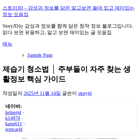
내
스토리JD – 감성과 정보를 담은 알고보면 쓸데 있고 재미있는
용
정보 모음집
으
StoryJD는 감성과 정보를 함께 담은 창작·정보 블로그입니다.
로
읽다 보면 유용하고, 알고 보면 재미있는 글 모음집
바
로
메뉴
가
기
Sample Page
제습기 청소법 │ 주부들이 자주 찾는 생
활정보 핵심 가이드
작성일자
2025년 11월 14일
글쓴이
storyjd
네이버:
helperjd
·
k14970
·
kang611
·
rentcarjd