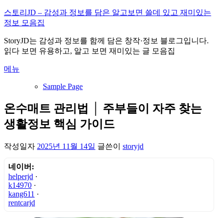
내
스토리JD – 감성과 정보를 담은 알고보면 쓸데 있고 재미있는
용
정보 모음집
으
StoryJD는 감성과 정보를 함께 담은 창작·정보 블로그입니다.
로
읽다 보면 유용하고, 알고 보면 재미있는 글 모음집
바
로
메뉴
가
기
Sample Page
온수매트 관리법 │ 주부들이 자주 찾는
생활정보 핵심 가이드
작성일자
2025년 11월 14일
글쓴이
storyjd
네이버:
helperjd
·
k14970
·
kang611
·
rentcarjd