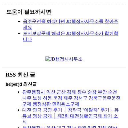
도움이 필요하시면
음주운전을 하셨다면 JD행정사사무소를 찾아주
세요
토지보상문제 해결은 JD행정사사무소가 함께합
니다
RSS 최신 글
helperjd 최신글
광주행정사 익산 군산 김제 장수 순창 부안 순천
나주 보성 하동 문경 제주 강서구 강북구음주운전
구제 행정심판 면허취소구제
대전 연극 공연 후기 │ 창작극 ‘이탈자’ 후기 + 유
튜브 영상 공개 │ 제2회 대전생활연극제 참가 소
식
부산행정사 울산 대구 경남 창원 진주 김해 양산