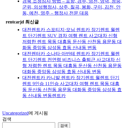
경북 소청심사 방법 – 포항, 경주, 영천, 영덕, 청송,
군위, 의성행정사, 상주, 칠곡, 봉화, 구미, 김천, 안
동, 예천, 영주 – 행정사 전문 대응
rentcarjd 최신글
대전렌트카 스포티지·모닝 렌트카 장기렌트 월렌
트 단기렌트 SUV 경차 여행 렌트 사고대차 신형
저렴한 렌트 목동 대흥동 둔산동 산천동 용문동 대
화동 중앙동 삼성동 효동 산내동 변동
대전렌터카 소나타·아반테 렌트카 장기렌트 월렌
트 단기렌트 전연령 비즈니스 출퇴근 사고대차 신
형 저렴한 렌트 목동 대흥동 둔산동 산천동 용문동
대화동 중앙동 삼성동 효동 산내동 변동
대전렌트카 카니발 렌트카 장기렌트 월렌트 단기
렌트 9인승 11인승 사고대차 여행 렌트 목동 대흥
동 둔산동 산천동 용문동 대화동 중앙동 삼성동 효
동 산내동 변동렌트카
Uncategorized
에 게시됨
검색
검색