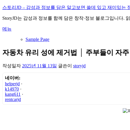
내
스토리JD – 감성과 정보를 담은 알고보면 쓸데 있고 재미있는 
용
StoryJD는 감성과 정보를 함께 담은 창작·정보 블로그입니다.
으
로
메뉴
바
로
Sample Page
가
기
자동차 유리 성에 제거법 │ 주부들이 자주
작성일자
2025년 11월 13일
글쓴이
storyjd
네이버:
helperjd
·
k14970
·
kang611
·
rentcarjd