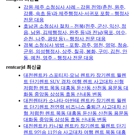
강원·제주 소청심사 사례 – 강원 전역(춘천, 원주,
강릉, 속초 등)과 제주행정사·서귀포 포함 – 행정사
전문 대응
호남권 소청심사 절차 – 전북(전주, 군산, 익산, 정
읍, 남원, 김제행정사, 완주 등)과 전남(목포, 여수,
순천, 나주, 광양 등) – 행정사 전문 대응
경북 소청심사 방법 – 포항, 경주, 영천, 영덕, 청송,
군위, 의성행정사, 상주, 칠곡, 봉화, 구미, 김천, 안
동, 예천, 영주 – 행정사 전문 대응
rentcarjd 최신글
대전렌트카 스포티지·모닝 렌트카 장기렌트 월렌
트 단기렌트 SUV 경차 여행 렌트 사고대차 신형
저렴한 렌트 목동 대흥동 둔산동 산천동 용문동 대
화동 중앙동 삼성동 효동 산내동 변동
대전렌터카 소나타·아반테 렌트카 장기렌트 월렌
트 단기렌트 전연령 비즈니스 출퇴근 사고대차 신
형 저렴한 렌트 목동 대흥동 둔산동 산천동 용문동
대화동 중앙동 삼성동 효동 산내동 변동
대전렌트카 카니발 렌트카 장기렌트 월렌트 단기
렌트 9인승 11인승 사고대차 여행 렌트 목동 대흥