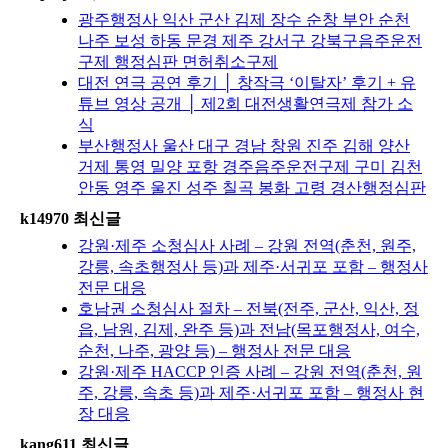
광주행정사 익산 군산 김제 장수 순창 부안 순천
나주 보성 하동 문경 제주 강서구 강북구음주운전
구제 행정심판 면허취소구제
대전 연극 공연 후기 │ 창작극 ‘이탈자’ 후기 + 유
튜브 영상 공개 │ 제2회 대전생활연극제 참가 소
식
부산행정사 울산 대구 경남 창원 진주 김해 양산
거제 통영 밀양 포항 경주음주운전구제 구미 김천
안동 영주 울진 성주 칠곡 봉화 고령 경산행정심판
k14970 최신글
강원·제주 소청심사 사례 – 강원 전역(춘천, 원주,
강릉, 속초행정사 등)과 제주·서귀포 포함 – 행정사
전문 대응
호남권 소청심사 절차 – 전북(전주, 군산, 익산, 정
읍, 남원, 김제, 완주 등)과 전남(목포행정사, 여수,
순천, 나주, 광양 등) – 행정사 전문 대응
강원·제주 HACCP 인증 사례 – 강원 전역(춘천, 원
주, 강릉, 속초 등)과 제주·서귀포 포함 – 행정사 현
장 대응
kang611 최신글