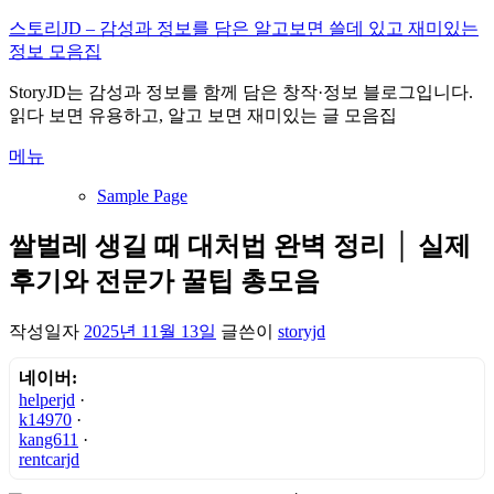
내
스토리JD – 감성과 정보를 담은 알고보면 쓸데 있고 재미있는
용
정보 모음집
으
StoryJD는 감성과 정보를 함께 담은 창작·정보 블로그입니다.
로
읽다 보면 유용하고, 알고 보면 재미있는 글 모음집
바
로
메뉴
가
기
Sample Page
쌀벌레 생길 때 대처법 완벽 정리 │ 실제
후기와 전문가 꿀팁 총모음
작성일자
2025년 11월 13일
글쓴이
storyjd
네이버:
helperjd
·
k14970
·
kang611
·
rentcarjd