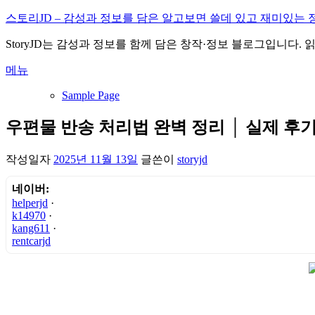
내
스토리JD – 감성과 정보를 담은 알고보면 쓸데 있고 재미있는 
용
StoryJD는 감성과 정보를 함께 담은 창작·정보 블로그입니다.
으
로
메뉴
바
로
Sample Page
가
기
우편물 반송 처리법 완벽 정리 │ 실제 후
작성일자
2025년 11월 13일
글쓴이
storyjd
네이버:
helperjd
·
k14970
·
kang611
·
rentcarjd