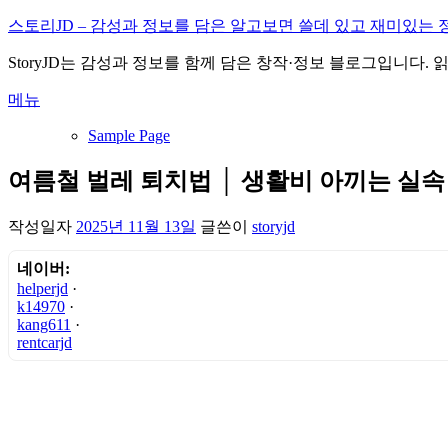
내
스토리JD – 감성과 정보를 담은 알고보면 쓸데 있고 재미있는 
용
StoryJD는 감성과 정보를 함께 담은 창작·정보 블로그입니다.
으
로
메뉴
바
로
Sample Page
가
기
여름철 벌레 퇴치법 │ 생활비 아끼는 실속
작성일자
2025년 11월 13일
글쓴이
storyjd
네이버:
helperjd
·
k14970
·
kang611
·
rentcarjd