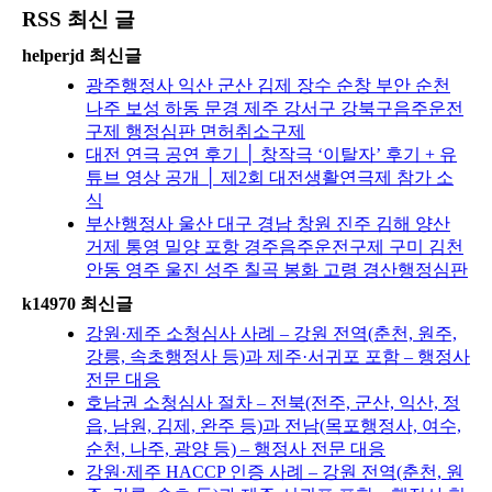
RSS 최신 글
helperjd 최신글
광주행정사 익산 군산 김제 장수 순창 부안 순천
나주 보성 하동 문경 제주 강서구 강북구음주운전
구제 행정심판 면허취소구제
대전 연극 공연 후기 │ 창작극 ‘이탈자’ 후기 + 유
튜브 영상 공개 │ 제2회 대전생활연극제 참가 소
식
부산행정사 울산 대구 경남 창원 진주 김해 양산
거제 통영 밀양 포항 경주음주운전구제 구미 김천
안동 영주 울진 성주 칠곡 봉화 고령 경산행정심판
k14970 최신글
강원·제주 소청심사 사례 – 강원 전역(춘천, 원주,
강릉, 속초행정사 등)과 제주·서귀포 포함 – 행정사
전문 대응
호남권 소청심사 절차 – 전북(전주, 군산, 익산, 정
읍, 남원, 김제, 완주 등)과 전남(목포행정사, 여수,
순천, 나주, 광양 등) – 행정사 전문 대응
강원·제주 HACCP 인증 사례 – 강원 전역(춘천, 원