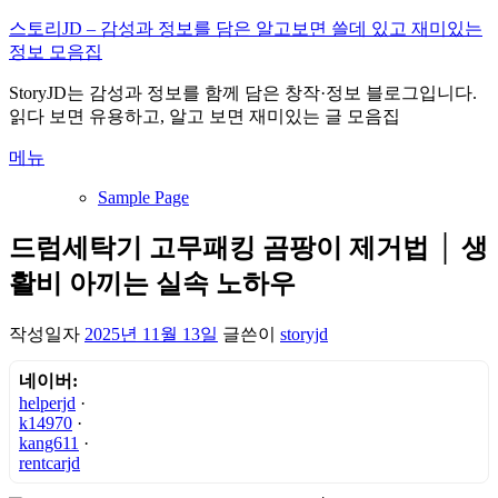
내
스토리JD – 감성과 정보를 담은 알고보면 쓸데 있고 재미있는
용
정보 모음집
으
StoryJD는 감성과 정보를 함께 담은 창작·정보 블로그입니다.
로
읽다 보면 유용하고, 알고 보면 재미있는 글 모음집
바
로
메뉴
가
기
Sample Page
드럼세탁기 고무패킹 곰팡이 제거법 │ 생
활비 아끼는 실속 노하우
작성일자
2025년 11월 13일
글쓴이
storyjd
네이버:
helperjd
·
k14970
·
kang611
·
rentcarjd