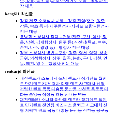
주, 강릉, 속초 등)과 제주·서귀포 포함 – 행정사 현
장 대응
kang611 최신글
강원·제주 소청심사 사례 – 강원 전역(춘천, 원주,
강릉, 속초 등)과 제주행정사·서귀포 포함 – 행정사
전문 대응
호남권 소청심사 절차 – 전북(전주, 군산, 익산, 정
읍, 남원, 김제행정사, 완주 등)과 전남(목포, 여수,
순천, 나주, 광양 등) – 행정사 전문 대응
경북 소청심사 방법 – 포항, 경주, 영천, 영덕, 청송,
군위, 의성행정사, 상주, 칠곡, 봉화, 구미, 김천, 안
동, 예천, 영주 – 행정사 전문 대응
rentcarjd 최신글
대전렌트카 스포티지·모닝 렌트카 장기렌트 월렌
트 단기렌트 SUV 경차 여행 렌트 사고대차 신형
저렴한 렌트 목동 대흥동 둔산동 산천동 용문동 대
화동 중앙동 삼성동 효동 산내동 변동
대전렌터카 소나타·아반테 렌트카 장기렌트 월렌
트 단기렌트 전연령 비즈니스 출퇴근 사고대차 신
형 저렴한 렌트 목동 대흥동 둔산동 산천동 용문동