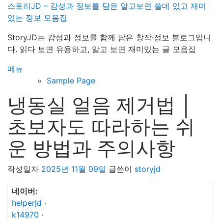
내
스토리JD – 감성과 정보를 담은 알고보면 쓸데 있고 재미
용
있는 정보 모음집
으
StoryJD는 감성과 정보를 함께 담은 창작·정보 블로그입니
로
다. 읽다 보면 유용하고, 알고 보면 재미있는 글 모음집
바
로
메뉴
가
Sample Page
기
냉동실 얼음 제거법 │
초보자도 따라하는 쉬
운 방법과 주의사항
작성일자
2025년 11월 09일
글쓴이
storyjd
네이버:
helperjd
·
k14970
·