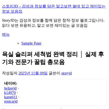
내
스토리JD – 감성과 정보를 담은 알고보면 쓸데 있고 재미있는
용
정보 모음집
으
StoryJD는 감성과 정보를 함께 담은 창작·정보 블로그입니다.
로
읽다 보면 유용하고, 알고 보면 재미있는 글 모음집
바
로
메뉴
가
기
Sample Page
욕실 슬리퍼 세척법 완벽 정리 │ 실제 후
기와 전문가 꿀팁 총모음
작성일자
2025년 11월 09일
글쓴이
storyjd
네이버:
helperjd
·
k14970
·
kang611
·
rentcarjd