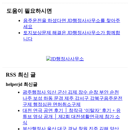
도움이 필요하시면
음주운전을 하셨다면 JD행정사사무소를 찾아주
세요
토지보상문제 해결은 JD행정사사무소가 함께합
니다
RSS 최신 글
helperjd 최신글
광주행정사 익산 군산 김제 장수 순창 부안 순천
나주 보성 하동 문경 제주 강서구 강북구음주운전
구제 행정심판 면허취소구제
대전 연극 공연 후기 │ 창작극 ‘이탈자’ 후기 + 유
튜브 영상 공개 │ 제2회 대전생활연극제 참가 소
식
부산행정사 울산 대구 경남 창원 진주 김해 양산