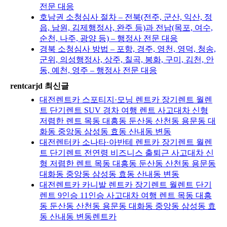
전문 대응
호남권 소청심사 절차 – 전북(전주, 군산, 익산, 정
읍, 남원, 김제행정사, 완주 등)과 전남(목포, 여수,
순천, 나주, 광양 등) – 행정사 전문 대응
경북 소청심사 방법 – 포항, 경주, 영천, 영덕, 청송,
군위, 의성행정사, 상주, 칠곡, 봉화, 구미, 김천, 안
동, 예천, 영주 – 행정사 전문 대응
rentcarjd 최신글
대전렌트카 스포티지·모닝 렌트카 장기렌트 월렌
트 단기렌트 SUV 경차 여행 렌트 사고대차 신형
저렴한 렌트 목동 대흥동 둔산동 산천동 용문동 대
화동 중앙동 삼성동 효동 산내동 변동
대전렌터카 소나타·아반테 렌트카 장기렌트 월렌
트 단기렌트 전연령 비즈니스 출퇴근 사고대차 신
형 저렴한 렌트 목동 대흥동 둔산동 산천동 용문동
대화동 중앙동 삼성동 효동 산내동 변동
대전렌트카 카니발 렌트카 장기렌트 월렌트 단기
렌트 9인승 11인승 사고대차 여행 렌트 목동 대흥
동 둔산동 산천동 용문동 대화동 중앙동 삼성동 효
동 산내동 변동렌트카