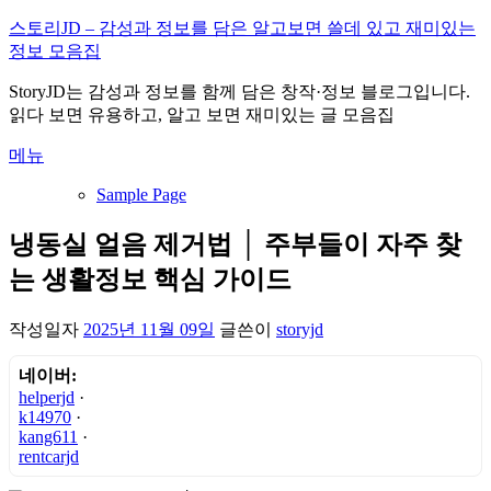
내
스토리JD – 감성과 정보를 담은 알고보면 쓸데 있고 재미있는
용
정보 모음집
으
StoryJD는 감성과 정보를 함께 담은 창작·정보 블로그입니다.
로
읽다 보면 유용하고, 알고 보면 재미있는 글 모음집
바
로
메뉴
가
기
Sample Page
냉동실 얼음 제거법 │ 주부들이 자주 찾
는 생활정보 핵심 가이드
작성일자
2025년 11월 09일
글쓴이
storyjd
네이버:
helperjd
·
k14970
·
kang611
·
rentcarjd