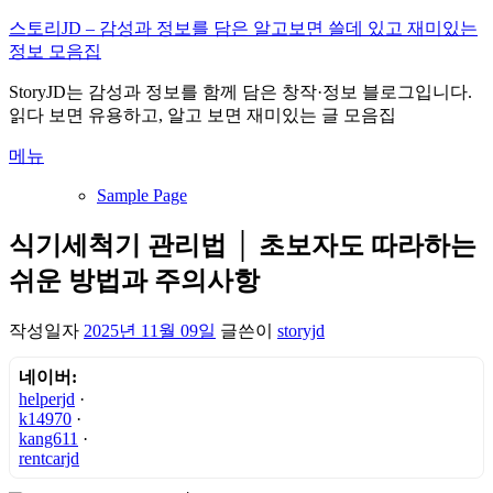
내
스토리JD – 감성과 정보를 담은 알고보면 쓸데 있고 재미있는
용
정보 모음집
으
StoryJD는 감성과 정보를 함께 담은 창작·정보 블로그입니다.
로
읽다 보면 유용하고, 알고 보면 재미있는 글 모음집
바
로
메뉴
가
기
Sample Page
식기세척기 관리법 │ 초보자도 따라하는
쉬운 방법과 주의사항
작성일자
2025년 11월 09일
글쓴이
storyjd
네이버:
helperjd
·
k14970
·
kang611
·
rentcarjd