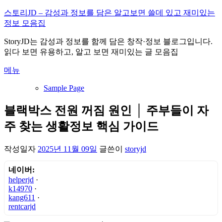
내
스토리JD – 감성과 정보를 담은 알고보면 쓸데 있고 재미있는
용
정보 모음집
으
StoryJD는 감성과 정보를 함께 담은 창작·정보 블로그입니다.
로
읽다 보면 유용하고, 알고 보면 재미있는 글 모음집
바
로
메뉴
가
기
Sample Page
블랙박스 전원 꺼짐 원인 │ 주부들이 자
주 찾는 생활정보 핵심 가이드
작성일자
2025년 11월 09일
글쓴이
storyjd
네이버:
helperjd
·
k14970
·
kang611
·
rentcarjd