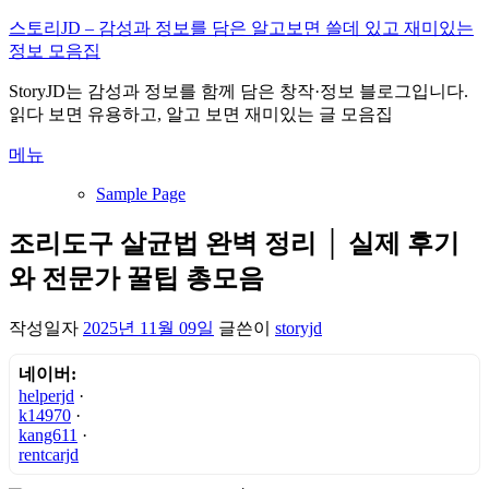
내
스토리JD – 감성과 정보를 담은 알고보면 쓸데 있고 재미있는
용
정보 모음집
으
StoryJD는 감성과 정보를 함께 담은 창작·정보 블로그입니다.
로
읽다 보면 유용하고, 알고 보면 재미있는 글 모음집
바
로
메뉴
가
기
Sample Page
조리도구 살균법 완벽 정리 │ 실제 후기
와 전문가 꿀팁 총모음
작성일자
2025년 11월 09일
글쓴이
storyjd
네이버:
helperjd
·
k14970
·
kang611
·
rentcarjd