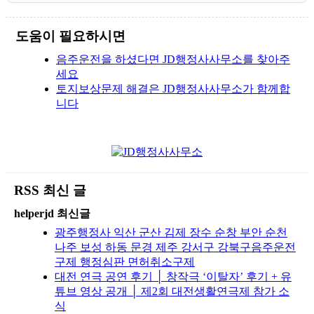
도움이 필요하시면
음주운전을 하셨다면 JD행정사사무소를 찾아주
세요
토지보상문제 해결은 JD행정사사무소가 함께합
니다
RSS 최신 글
helperjd 최신글
광주행정사 익산 군산 김제 장수 순창 부안 순천
나주 보성 하동 문경 제주 강서구 강북구음주운전
구제 행정심판 면허취소구제
대전 연극 공연 후기 │ 창작극 ‘이탈자’ 후기 + 유
튜브 영상 공개 │ 제2회 대전생활연극제 참가 소
식