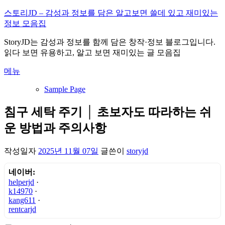
내
스토리JD – 감성과 정보를 담은 알고보면 쓸데 있고 재미있는
용
정보 모음집
으
StoryJD는 감성과 정보를 함께 담은 창작·정보 블로그입니다.
로
읽다 보면 유용하고, 알고 보면 재미있는 글 모음집
바
로
메뉴
가
기
Sample Page
침구 세탁 주기 │ 초보자도 따라하는 쉬
운 방법과 주의사항
작성일자
2025년 11월 07일
글쓴이
storyjd
네이버:
helperjd
·
k14970
·
kang611
·
rentcarjd