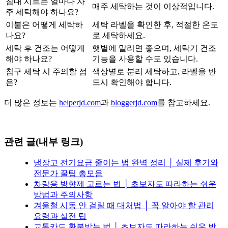
침대 시트는 얼마나 자
매주 세탁하는 것이 이상적입니다.
주 세탁해야 하나요?
이불은 어떻게 세탁하
세탁 라벨을 확인한 후, 적절한 온도
나요?
로 세탁하세요.
세탁 후 건조는 어떻게
햇볕에 말리면 좋으며, 세탁기 건조
해야 하나요?
기능을 사용할 수도 있습니다.
침구 세탁 시 주의할 점
색상별로 분리 세탁하고, 라벨을 반
은?
드시 확인해야 합니다.
더 많은 정보는
helperjd.com
과
bloggerjd.com
를 참고하세요.
관련 글(내부 링크)
냉장고 전기요금 줄이는 법 완벽 정리 │ 실제 후기와
전문가 꿀팁 총모음
차량용 방향제 고르는 법 │ 초보자도 따라하는 쉬운
방법과 주의사항
겨울철 시동 안 걸릴 때 대처법 │ 꼭 알아야 할 관리
요령과 실전 팁
교통카드 환불받는 법 │ 초보자도 따라하는 쉬운 방