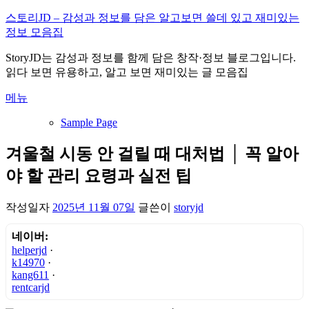
내
스토리JD – 감성과 정보를 담은 알고보면 쓸데 있고 재미있는
용
정보 모음집
으
StoryJD는 감성과 정보를 함께 담은 창작·정보 블로그입니다.
로
읽다 보면 유용하고, 알고 보면 재미있는 글 모음집
바
로
메뉴
가
기
Sample Page
겨울철 시동 안 걸릴 때 대처법 │ 꼭 알아
야 할 관리 요령과 실전 팁
작성일자
2025년 11월 07일
글쓴이
storyjd
네이버:
helperjd
·
k14970
·
kang611
·
rentcarjd