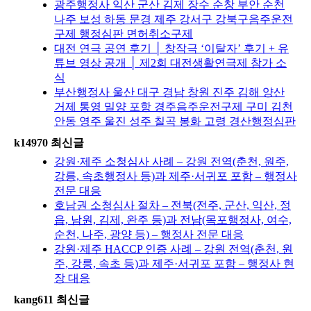
광주행정사 익산 군산 김제 장수 순창 부안 순천
나주 보성 하동 문경 제주 강서구 강북구음주운전
구제 행정심판 면허취소구제
대전 연극 공연 후기 │ 창작극 ‘이탈자’ 후기 + 유
튜브 영상 공개 │ 제2회 대전생활연극제 참가 소
식
부산행정사 울산 대구 경남 창원 진주 김해 양산
거제 통영 밀양 포항 경주음주운전구제 구미 김천
안동 영주 울진 성주 칠곡 봉화 고령 경산행정심판
k14970 최신글
강원·제주 소청심사 사례 – 강원 전역(춘천, 원주,
강릉, 속초행정사 등)과 제주·서귀포 포함 – 행정사
전문 대응
호남권 소청심사 절차 – 전북(전주, 군산, 익산, 정
읍, 남원, 김제, 완주 등)과 전남(목포행정사, 여수,
순천, 나주, 광양 등) – 행정사 전문 대응
강원·제주 HACCP 인증 사례 – 강원 전역(춘천, 원
주, 강릉, 속초 등)과 제주·서귀포 포함 – 행정사 현
장 대응
kang611 최신글