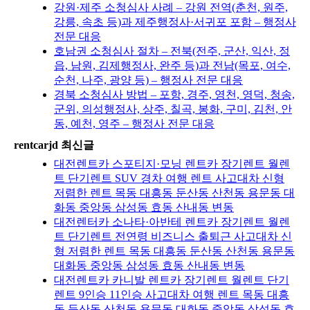
강원·제주 소청심사 사례 – 강원 전역(춘천, 원주,
강릉, 속초 등)과 제주행정사·서귀포 포함 – 행정사
전문 대응
호남권 소청심사 절차 – 전북(전주, 군산, 익산, 정
읍, 남원, 김제행정사, 완주 등)과 전남(목포, 여수,
순천, 나주, 광양 등) – 행정사 전문 대응
경북 소청심사 방법 – 포항, 경주, 영천, 영덕, 청송,
군위, 의성행정사, 상주, 칠곡, 봉화, 구미, 김천, 안
동, 예천, 영주 – 행정사 전문 대응
rentcarjd 최신글
대전렌트카 스포티지·모닝 렌트카 장기렌트 월렌
트 단기렌트 SUV 경차 여행 렌트 사고대차 신형
저렴한 렌트 목동 대흥동 둔산동 산천동 용문동 대
화동 중앙동 삼성동 효동 산내동 변동
대전렌터카 소나타·아반테 렌트카 장기렌트 월렌
트 단기렌트 전연령 비즈니스 출퇴근 사고대차 신
형 저렴한 렌트 목동 대흥동 둔산동 산천동 용문동
대화동 중앙동 삼성동 효동 산내동 변동
대전렌트카 카니발 렌트카 장기렌트 월렌트 단기
렌트 9인승 11인승 사고대차 여행 렌트 목동 대흥
동 둔산동 산천동 용문동 대화동 중앙동 삼성동 효