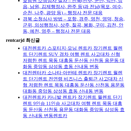
호남권 소청심사 절차 – 전북(전주, 군산, 익산, 정
읍, 남원, 김제행정사, 완주 등)과 전남(목포, 여수,
순천, 나주, 광양 등) – 행정사 전문 대응
경북 소청심사 방법 – 포항, 경주, 영천, 영덕, 청송,
군위, 의성행정사, 상주, 칠곡, 봉화, 구미, 김천, 안
동, 예천, 영주 – 행정사 전문 대응
rentcarjd 최신글
대전렌트카 스포티지·모닝 렌트카 장기렌트 월렌
트 단기렌트 SUV 경차 여행 렌트 사고대차 신형
저렴한 렌트 목동 대흥동 둔산동 산천동 용문동 대
화동 중앙동 삼성동 효동 산내동 변동
대전렌터카 소나타·아반테 렌트카 장기렌트 월렌
트 단기렌트 전연령 비즈니스 출퇴근 사고대차 신
형 저렴한 렌트 목동 대흥동 둔산동 산천동 용문동
대화동 중앙동 삼성동 효동 산내동 변동
대전렌트카 카니발 렌트카 장기렌트 월렌트 단기
렌트 9인승 11인승 사고대차 여행 렌트 목동 대흥
동 둔산동 산천동 용문동 대화동 중앙동 삼성동 효
동 산내동 변동렌트카