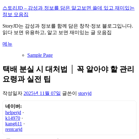
내
스토리JD – 감성과 정보를 담은 알고보면 쓸데 있고 재미있는
용
정보 모음집
으
StoryJD는 감성과 정보를 함께 담은 창작·정보 블로그입니다.
로
읽다 보면 유용하고, 알고 보면 재미있는 글 모음집
바
로
메뉴
가
기
Sample Page
택배 분실 시 대처법 │ 꼭 알아야 할 관리
요령과 실전 팁
작성일자
2025년 11월 07일
글쓴이
storyjd
네이버:
helperjd
·
k14970
·
kang611
·
rentcarjd