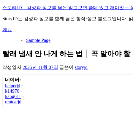
내
스토리JD – 감성과 정보를 담은 알고보면 쓸데 있고 재미있는 
용
StoryJD는 감성과 정보를 함께 담은 창작·정보 블로그입니다.
으
로
메뉴
바
로
Sample Page
가
기
빨래 냄새 안 나게 하는 법 │ 꼭 알아야 할
작성일자
2025년 11월 07일
글쓴이
storyjd
네이버:
helperjd
·
k14970
·
kang611
·
rentcarjd