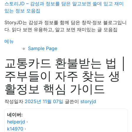
내
스토리JD – 감성과 정보를 담은 알고보면 쓸데 있고 재미
용
있는 정보 모음집
으
StoryJD는 감성과 정보를 함께 담은 창작·정보 블로그입니
로
다. 읽다 보면 유용하고, 알고 보면 재미있는 글 모음집
바
로
메뉴
가
Sample Page
기
교통카드 환불받는 법 │
주부들이 자주 찾는 생
활정보 핵심 가이드
작성일자
2025년 11월 07일
글쓴이
storyjd
네이버:
helperjd
·
k14970
·