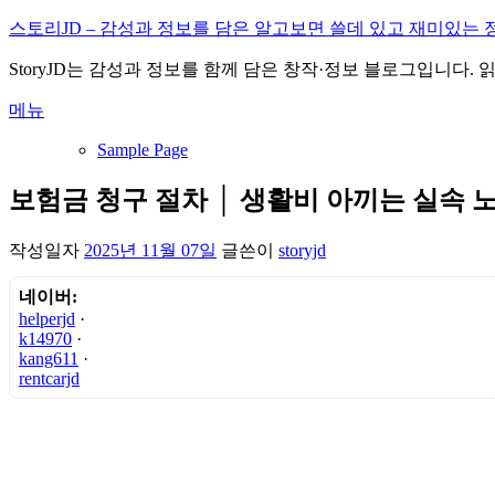
내
스토리JD – 감성과 정보를 담은 알고보면 쓸데 있고 재미있는 
용
StoryJD는 감성과 정보를 함께 담은 창작·정보 블로그입니다.
으
로
메뉴
바
로
Sample Page
가
기
보험금 청구 절차 │ 생활비 아끼는 실속 
작성일자
2025년 11월 07일
글쓴이
storyjd
네이버:
helperjd
·
k14970
·
kang611
·
rentcarjd