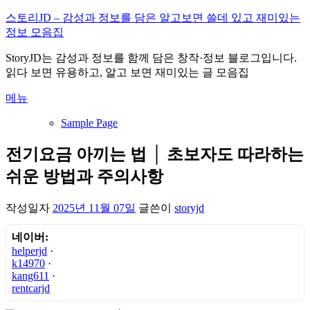
내
스토리JD – 감성과 정보를 담은 알고보면 쓸데 있고 재미있는
용
정보 모음집
으
StoryJD는 감성과 정보를 함께 담은 창작·정보 블로그입니다.
로
읽다 보면 유용하고, 알고 보면 재미있는 글 모음집
바
로
메뉴
가
기
Sample Page
전기요금 아끼는 법 │ 초보자도 따라하는
쉬운 방법과 주의사항
작성일자
2025년 11월 07일
글쓴이
storyjd
네이버:
helperjd
·
k14970
·
kang611
·
rentcarjd