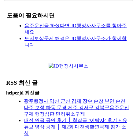
도움이 필요하시면
음주운전을 하셨다면 JD행정사사무소를 찾아주
세요
토지보상문제 해결은 JD행정사사무소가 함께합
니다
RSS 최신 글
helperjd 최신글
광주행정사 익산 군산 김제 장수 순창 부안 순천
나주 보성 하동 문경 제주 강서구 강북구음주운전
구제 행정심판 면허취소구제
대전 연극 공연 후기 │ 창작극 ‘이탈자’ 후기 + 유
튜브 영상 공개 │ 제2회 대전생활연극제 참가 소
식