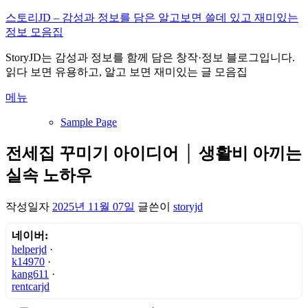
내
스토리JD – 감성과 정보를 담은 알고보면 쓸데 있고 재미있는
용
정보 모음집
으
StoryJD는 감성과 정보를 함께 담은 창작·정보 블로그입니다.
로
읽다 보면 유용하고, 알고 보면 재미있는 글 모음집
바
로
메뉴
가
기
Sample Page
전세집 꾸미기 아이디어 │ 생활비 아끼는
실속 노하우
작성일자
2025년 11월 07일
글쓴이
storyjd
네이버:
helperjd
·
k14970
·
kang611
·
rentcarjd