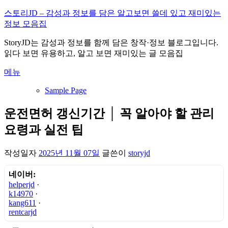
내
스토리JD – 감성과 정보를 담은 알고보면 쓸데 있고 재미있는
용
정보 모음집
으
StoryJD는 감성과 정보를 함께 담은 창작·정보 블로그입니다.
로
읽다 보면 유용하고, 알고 보면 재미있는 글 모음집
바
로
메뉴
가
기
Sample Page
운전면허 갱신기간 │ 꼭 알아야 할 관리
요령과 실전 팁
작성일자
2025년 11월 07일
글쓴이
storyjd
네이버:
helperjd
·
k14970
·
kang611
·
rentcarjd