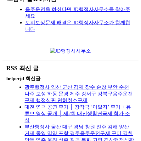
음주운전을 하셨다면 JD행정사사무소를 찾아주
세요
토지보상문제 해결은 JD행정사사무소가 함께합
니다
RSS 최신 글
helperjd 최신글
광주행정사 익산 군산 김제 장수 순창 부안 순천
나주 보성 하동 문경 제주 강서구 강북구음주운전
구제 행정심판 면허취소구제
대전 연극 공연 후기 │ 창작극 ‘이탈자’ 후기 + 유
튜브 영상 공개 │ 제2회 대전생활연극제 참가 소
식
부산행정사 울산 대구 경남 창원 진주 김해 양산
거제 통영 밀양 포항 경주음주운전구제 구미 김천
안동 영주 울진 성주 칠곡 봉화 고령 경산행정심판