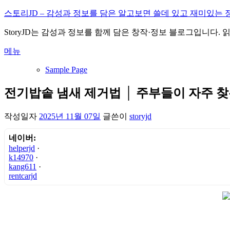
내
스토리JD – 감성과 정보를 담은 알고보면 쓸데 있고 재미있는 
용
StoryJD는 감성과 정보를 함께 담은 창작·정보 블로그입니다.
으
로
메뉴
바
로
Sample Page
가
기
전기밥솥 냄새 제거법 │ 주부들이 자주 
작성일자
2025년 11월 07일
글쓴이
storyjd
네이버:
helperjd
·
k14970
·
kang611
·
rentcarjd