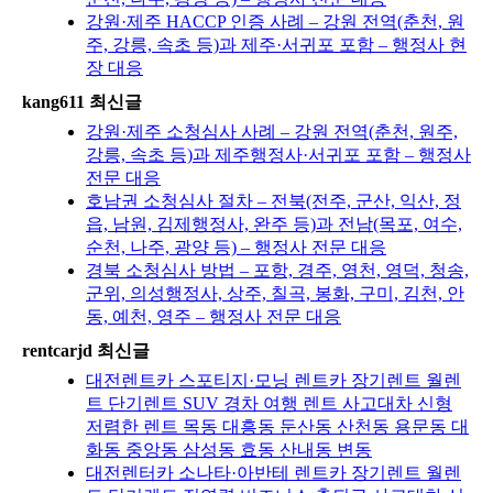
강원·제주 HACCP 인증 사례 – 강원 전역(춘천, 원
주, 강릉, 속초 등)과 제주·서귀포 포함 – 행정사 현
장 대응
kang611 최신글
강원·제주 소청심사 사례 – 강원 전역(춘천, 원주,
강릉, 속초 등)과 제주행정사·서귀포 포함 – 행정사
전문 대응
호남권 소청심사 절차 – 전북(전주, 군산, 익산, 정
읍, 남원, 김제행정사, 완주 등)과 전남(목포, 여수,
순천, 나주, 광양 등) – 행정사 전문 대응
경북 소청심사 방법 – 포항, 경주, 영천, 영덕, 청송,
군위, 의성행정사, 상주, 칠곡, 봉화, 구미, 김천, 안
동, 예천, 영주 – 행정사 전문 대응
rentcarjd 최신글
대전렌트카 스포티지·모닝 렌트카 장기렌트 월렌
트 단기렌트 SUV 경차 여행 렌트 사고대차 신형
저렴한 렌트 목동 대흥동 둔산동 산천동 용문동 대
화동 중앙동 삼성동 효동 산내동 변동
대전렌터카 소나타·아반테 렌트카 장기렌트 월렌