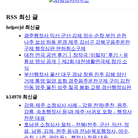
RSS 최신 글
helperjd 최신글
광주행정사 익산 군산 김제 장수 순창 부안 순천
나주 보성 하동 문경 제주 강서구 강북구음주운전
구제 행정심판 면허취소구제
대전 연극 공연 후기 │ 창작극 ‘이탈자’ 후기 + 유
튜브 영상 공개 │ 제2회 대전생활연극제 참가 소
식
부산행정사 울산 대구 경남 창원 진주 김해 양산
거제 통영 밀양 포항 경주음주운전구제 구미 김천
안동 영주 울진 성주 칠곡 봉화 고령 경산행정심판
k14970 최신글
강원·제주 소청심사 사례 – 강원 전역(춘천, 원주,
강릉, 속초행정사 등)과 제주·서귀포 포함 – 행정사
전문 대응
호남권 소청심사 절차 – 전북(전주, 군산, 익산, 정
읍, 남원, 김제, 완주 등)과 전남(목포행정사, 여수,
순천, 나주, 광양 등) – 행정사 전문 대응