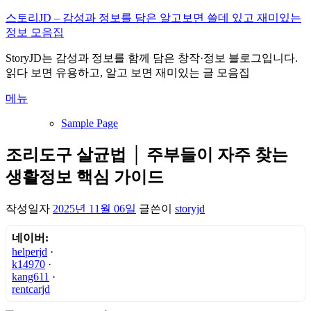
내
스토리JD – 감성과 정보를 담은 알고보면 쓸데 있고 재미있는
용
정보 모음집
으
StoryJD는 감성과 정보를 함께 담은 창작·정보 블로그입니다.
로
읽다 보면 유용하고, 알고 보면 재미있는 글 모음집
바
로
메뉴
가
기
Sample Page
조리도구 살균법 │ 주부들이 자주 찾는
생활정보 핵심 가이드
작성일자
2025년 11월 06일
글쓴이
storyjd
네이버:
helperjd
·
k14970
·
kang611
·
rentcarjd