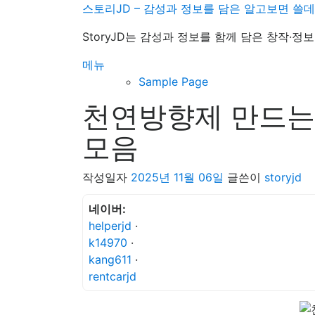
내
스토리JD – 감성과 정보를 담은 알고보면 쓸
용
StoryJD는 감성과 정보를 함께 담은 창작·
으
로
메뉴
바
Sample Page
로
천연방향제 만드는 
가
기
모음
작성일자
2025년 11월 06일
글쓴이
storyjd
네이버:
helperjd
·
k14970
·
kang611
·
rentcarjd