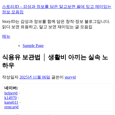
내
스토리JD – 감성과 정보를 담은 알고보면 쓸데 있고 재미있는
용
정보 모음집
으
StoryJD는 감성과 정보를 함께 담은 창작·정보 블로그입니다.
로
읽다 보면 유용하고, 알고 보면 재미있는 글 모음집
바
로
메뉴
가
기
Sample Page
식용유 보관법 │ 생활비 아끼는 실속 노
하우
작성일자
2025년 11월 06일
글쓴이
storyjd
네이버:
helperjd
·
k14970
·
kang611
·
rentcarjd