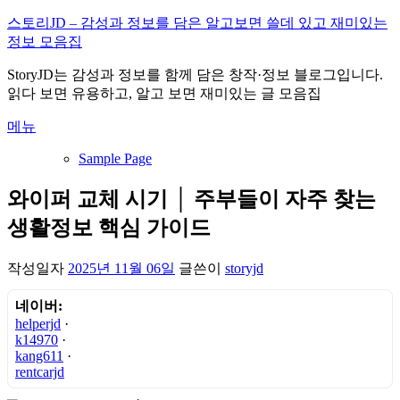
내
스토리JD – 감성과 정보를 담은 알고보면 쓸데 있고 재미있는
용
정보 모음집
으
StoryJD는 감성과 정보를 함께 담은 창작·정보 블로그입니다.
로
읽다 보면 유용하고, 알고 보면 재미있는 글 모음집
바
로
메뉴
가
기
Sample Page
와이퍼 교체 시기 │ 주부들이 자주 찾는
생활정보 핵심 가이드
작성일자
2025년 11월 06일
글쓴이
storyjd
네이버:
helperjd
·
k14970
·
kang611
·
rentcarjd