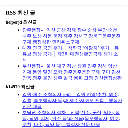
RSS 최신 글
helperjd 최신글
광주행정사 익산 군산 김제 장수 순창 부안 순천
나주 보성 하동 문경 제주 강서구 강북구음주운전
구제 행정심판 면허취소구제
대전 연극 공연 후기 │ 창작극 ‘이탈자’ 후기 + 유
튜브 영상 공개 │ 제2회 대전생활연극제 참가 소
식
부산행정사 울산 대구 경남 창원 진주 김해 양산
거제 통영 밀양 포항 경주음주운전구제 구미 김천
안동 영주 울진 성주 칠곡 봉화 고령 경산행정심판
k14970 최신글
강원·제주 소청심사 사례 – 강원 전역(춘천, 원주,
강릉, 속초행정사 등)과 제주·서귀포 포함 – 행정사
전문 대응
호남권 소청심사 절차 – 전북(전주, 군산, 익산, 정
읍, 남원, 김제, 완주 등)과 전남(목포행정사, 여수,
순천, 나주, 광양 등) – 행정사 전문 대응