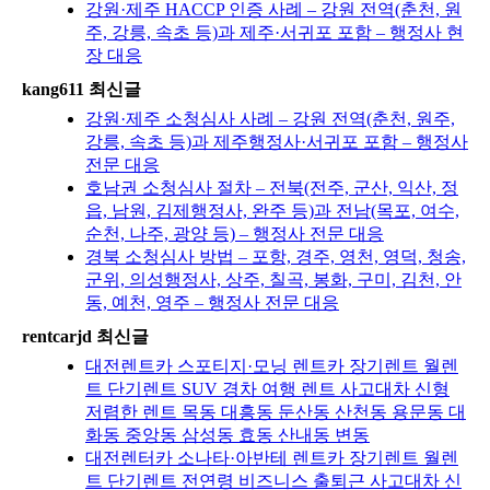
강원·제주 HACCP 인증 사례 – 강원 전역(춘천, 원
주, 강릉, 속초 등)과 제주·서귀포 포함 – 행정사 현
장 대응
kang611 최신글
강원·제주 소청심사 사례 – 강원 전역(춘천, 원주,
강릉, 속초 등)과 제주행정사·서귀포 포함 – 행정사
전문 대응
호남권 소청심사 절차 – 전북(전주, 군산, 익산, 정
읍, 남원, 김제행정사, 완주 등)과 전남(목포, 여수,
순천, 나주, 광양 등) – 행정사 전문 대응
경북 소청심사 방법 – 포항, 경주, 영천, 영덕, 청송,
군위, 의성행정사, 상주, 칠곡, 봉화, 구미, 김천, 안
동, 예천, 영주 – 행정사 전문 대응
rentcarjd 최신글
대전렌트카 스포티지·모닝 렌트카 장기렌트 월렌
트 단기렌트 SUV 경차 여행 렌트 사고대차 신형
저렴한 렌트 목동 대흥동 둔산동 산천동 용문동 대
화동 중앙동 삼성동 효동 산내동 변동
대전렌터카 소나타·아반테 렌트카 장기렌트 월렌
트 단기렌트 전연령 비즈니스 출퇴근 사고대차 신