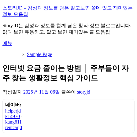
내
스토리JD – 감성과 정보를 담은 알고보면 쓸데 있고 재미있는
용
정보 모음집
으
StoryJD는 감성과 정보를 함께 담은 창작·정보 블로그입니다.
로
읽다 보면 유용하고, 알고 보면 재미있는 글 모음집
바
로
메뉴
가
기
Sample Page
인터넷 요금 줄이는 방법 │ 주부들이 자
주 찾는 생활정보 핵심 가이드
작성일자
2025년 11월 06일
글쓴이
storyjd
네이버:
helperjd
·
k14970
·
kang611
·
rentcarjd