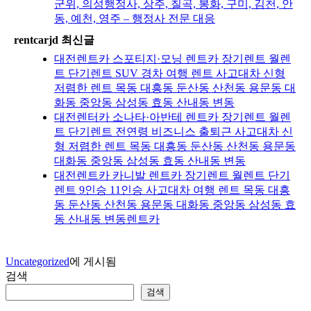
군위, 의성행정사, 상주, 칠곡, 봉화, 구미, 김천, 안
동, 예천, 영주 – 행정사 전문 대응
rentcarjd 최신글
대전렌트카 스포티지·모닝 렌트카 장기렌트 월렌
트 단기렌트 SUV 경차 여행 렌트 사고대차 신형
저렴한 렌트 목동 대흥동 둔산동 산천동 용문동 대
화동 중앙동 삼성동 효동 산내동 변동
대전렌터카 소나타·아반테 렌트카 장기렌트 월렌
트 단기렌트 전연령 비즈니스 출퇴근 사고대차 신
형 저렴한 렌트 목동 대흥동 둔산동 산천동 용문동
대화동 중앙동 삼성동 효동 산내동 변동
대전렌트카 카니발 렌트카 장기렌트 월렌트 단기
렌트 9인승 11인승 사고대차 여행 렌트 목동 대흥
동 둔산동 산천동 용문동 대화동 중앙동 삼성동 효
동 산내동 변동렌트카
Uncategorized
에 게시됨
검색
검색