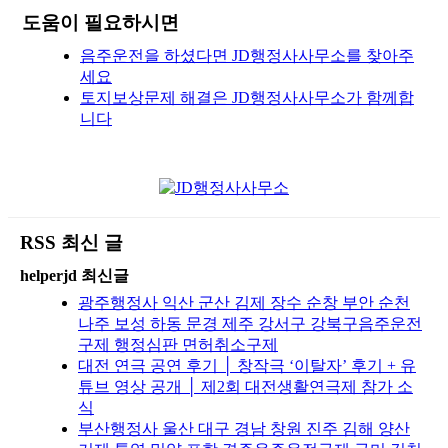
도움이 필요하시면
음주운전을 하셨다면 JD행정사사무소를 찾아주
세요
토지보상문제 해결은 JD행정사사무소가 함께합
니다
RSS 최신 글
helperjd 최신글
광주행정사 익산 군산 김제 장수 순창 부안 순천
나주 보성 하동 문경 제주 강서구 강북구음주운전
구제 행정심판 면허취소구제
대전 연극 공연 후기 │ 창작극 ‘이탈자’ 후기 + 유
튜브 영상 공개 │ 제2회 대전생활연극제 참가 소
식
부산행정사 울산 대구 경남 창원 진주 김해 양산