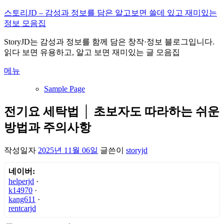
내
스토리JD – 감성과 정보를 담은 알고보면 쓸데 있고 재미있는
용
정보 모음집
으
StoryJD는 감성과 정보를 함께 담은 창작·정보 블로그입니다.
로
읽다 보면 유용하고, 알고 보면 재미있는 글 모음집
바
로
메뉴
가
기
Sample Page
전기요 세탁법 │ 초보자도 따라하는 쉬운
방법과 주의사항
작성일자
2025년 11월 06일
글쓴이
storyjd
네이버:
helperjd
·
k14970
·
kang611
·
rentcarjd