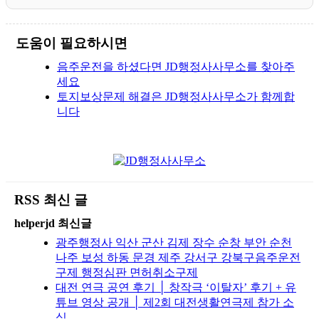
도움이 필요하시면
음주운전을 하셨다면 JD행정사사무소를 찾아주
세요
토지보상문제 해결은 JD행정사사무소가 함께합
니다
RSS 최신 글
helperjd 최신글
광주행정사 익산 군산 김제 장수 순창 부안 순천
나주 보성 하동 문경 제주 강서구 강북구음주운전
구제 행정심판 면허취소구제
대전 연극 공연 후기 │ 창작극 ‘이탈자’ 후기 + 유
튜브 영상 공개 │ 제2회 대전생활연극제 참가 소
식