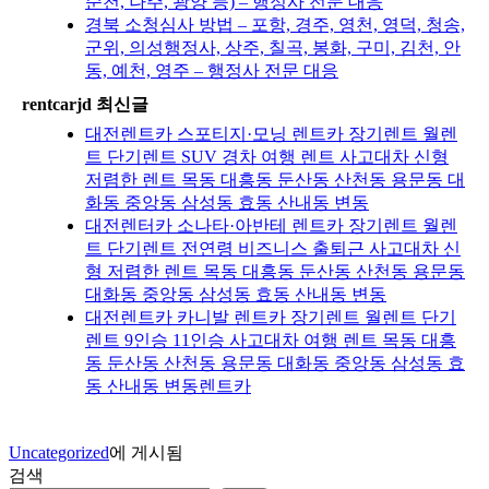
순천, 나주, 광양 등) – 행정사 전문 대응
경북 소청심사 방법 – 포항, 경주, 영천, 영덕, 청송,
군위, 의성행정사, 상주, 칠곡, 봉화, 구미, 김천, 안
동, 예천, 영주 – 행정사 전문 대응
rentcarjd 최신글
대전렌트카 스포티지·모닝 렌트카 장기렌트 월렌
트 단기렌트 SUV 경차 여행 렌트 사고대차 신형
저렴한 렌트 목동 대흥동 둔산동 산천동 용문동 대
화동 중앙동 삼성동 효동 산내동 변동
대전렌터카 소나타·아반테 렌트카 장기렌트 월렌
트 단기렌트 전연령 비즈니스 출퇴근 사고대차 신
형 저렴한 렌트 목동 대흥동 둔산동 산천동 용문동
대화동 중앙동 삼성동 효동 산내동 변동
대전렌트카 카니발 렌트카 장기렌트 월렌트 단기
렌트 9인승 11인승 사고대차 여행 렌트 목동 대흥
동 둔산동 산천동 용문동 대화동 중앙동 삼성동 효
동 산내동 변동렌트카
Uncategorized
에 게시됨
검색