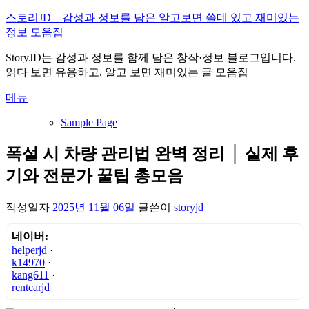
내
스토리JD – 감성과 정보를 담은 알고보면 쓸데 있고 재미있는
용
정보 모음집
으
StoryJD는 감성과 정보를 함께 담은 창작·정보 블로그입니다.
로
읽다 보면 유용하고, 알고 보면 재미있는 글 모음집
바
로
메뉴
가
기
Sample Page
폭설 시 차량 관리법 완벽 정리 │ 실제 후
기와 전문가 꿀팁 총모음
작성일자
2025년 11월 06일
글쓴이
storyjd
네이버:
helperjd
·
k14970
·
kang611
·
rentcarjd