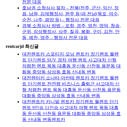
전문 대응
호남권 소청심사 절차 – 전북(전주, 군산, 익산, 정
읍, 남원, 김제행정사, 완주 등)과 전남(목포, 여수,
순천, 나주, 광양 등) – 행정사 전문 대응
경북 소청심사 방법 – 포항, 경주, 영천, 영덕, 청송,
군위, 의성행정사, 상주, 칠곡, 봉화, 구미, 김천, 안
동, 예천, 영주 – 행정사 전문 대응
rentcarjd 최신글
대전렌트카 스포티지·모닝 렌트카 장기렌트 월렌
트 단기렌트 SUV 경차 여행 렌트 사고대차 신형
저렴한 렌트 목동 대흥동 둔산동 산천동 용문동 대
화동 중앙동 삼성동 효동 산내동 변동
대전렌터카 소나타·아반테 렌트카 장기렌트 월렌
트 단기렌트 전연령 비즈니스 출퇴근 사고대차 신
형 저렴한 렌트 목동 대흥동 둔산동 산천동 용문동
대화동 중앙동 삼성동 효동 산내동 변동
대전렌트카 카니발 렌트카 장기렌트 월렌트 단기
렌트 9인승 11인승 사고대차 여행 렌트 목동 대흥
동 둔산동 산천동 용문동 대화동 중앙동 삼성동 효
동 산내동 변동렌트카