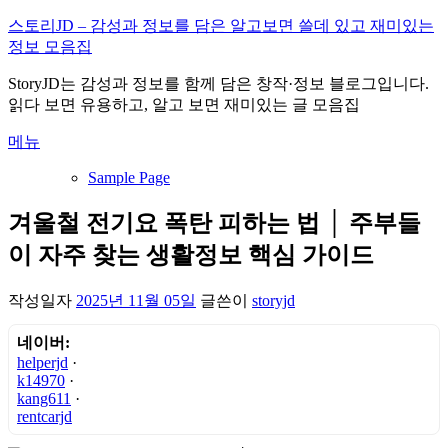
내
스토리JD – 감성과 정보를 담은 알고보면 쓸데 있고 재미있는
용
정보 모음집
으
StoryJD는 감성과 정보를 함께 담은 창작·정보 블로그입니다.
로
읽다 보면 유용하고, 알고 보면 재미있는 글 모음집
바
로
메뉴
가
기
Sample Page
겨울철 전기요 폭탄 피하는 법 │ 주부들
이 자주 찾는 생활정보 핵심 가이드
작성일자
2025년 11월 05일
글쓴이
storyjd
네이버:
helperjd
·
k14970
·
kang611
·
rentcarjd