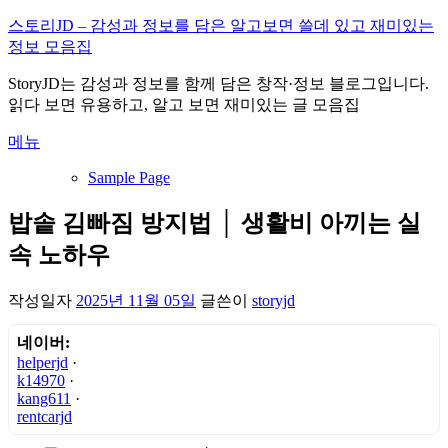
내
스토리JD – 감성과 정보를 담은 알고보면 쓸데 있고 재미있는
용
정보 모음집
으
StoryJD는 감성과 정보를 함께 담은 창작·정보 블로그입니다.
로
읽다 보면 유용하고, 알고 보면 재미있는 글 모음집
바
로
메뉴
가
기
Sample Page
밥솥 김빠짐 방지법 │ 생활비 아끼는 실
속 노하우
작성일자
2025년 11월 05일
글쓴이
storyjd
네이버:
helperjd
·
k14970
·
kang611
·
rentcarjd