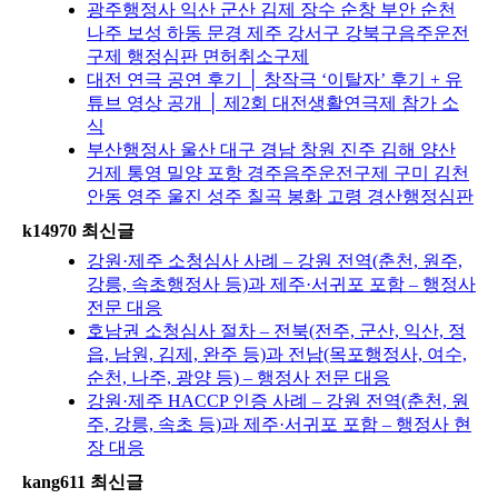
광주행정사 익산 군산 김제 장수 순창 부안 순천
나주 보성 하동 문경 제주 강서구 강북구음주운전
구제 행정심판 면허취소구제
대전 연극 공연 후기 │ 창작극 ‘이탈자’ 후기 + 유
튜브 영상 공개 │ 제2회 대전생활연극제 참가 소
식
부산행정사 울산 대구 경남 창원 진주 김해 양산
거제 통영 밀양 포항 경주음주운전구제 구미 김천
안동 영주 울진 성주 칠곡 봉화 고령 경산행정심판
k14970 최신글
강원·제주 소청심사 사례 – 강원 전역(춘천, 원주,
강릉, 속초행정사 등)과 제주·서귀포 포함 – 행정사
전문 대응
호남권 소청심사 절차 – 전북(전주, 군산, 익산, 정
읍, 남원, 김제, 완주 등)과 전남(목포행정사, 여수,
순천, 나주, 광양 등) – 행정사 전문 대응
강원·제주 HACCP 인증 사례 – 강원 전역(춘천, 원
주, 강릉, 속초 등)과 제주·서귀포 포함 – 행정사 현
장 대응
kang611 최신글