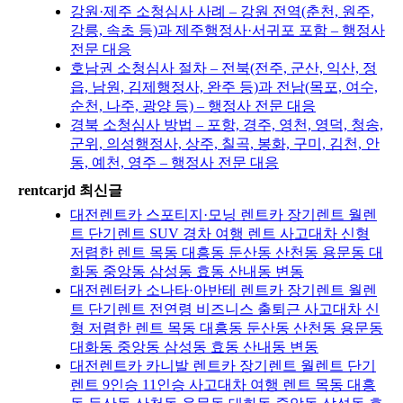
강원·제주 소청심사 사례 – 강원 전역(춘천, 원주,
강릉, 속초 등)과 제주행정사·서귀포 포함 – 행정사
전문 대응
호남권 소청심사 절차 – 전북(전주, 군산, 익산, 정
읍, 남원, 김제행정사, 완주 등)과 전남(목포, 여수,
순천, 나주, 광양 등) – 행정사 전문 대응
경북 소청심사 방법 – 포항, 경주, 영천, 영덕, 청송,
군위, 의성행정사, 상주, 칠곡, 봉화, 구미, 김천, 안
동, 예천, 영주 – 행정사 전문 대응
rentcarjd 최신글
대전렌트카 스포티지·모닝 렌트카 장기렌트 월렌
트 단기렌트 SUV 경차 여행 렌트 사고대차 신형
저렴한 렌트 목동 대흥동 둔산동 산천동 용문동 대
화동 중앙동 삼성동 효동 산내동 변동
대전렌터카 소나타·아반테 렌트카 장기렌트 월렌
트 단기렌트 전연령 비즈니스 출퇴근 사고대차 신
형 저렴한 렌트 목동 대흥동 둔산동 산천동 용문동
대화동 중앙동 삼성동 효동 산내동 변동
대전렌트카 카니발 렌트카 장기렌트 월렌트 단기
렌트 9인승 11인승 사고대차 여행 렌트 목동 대흥