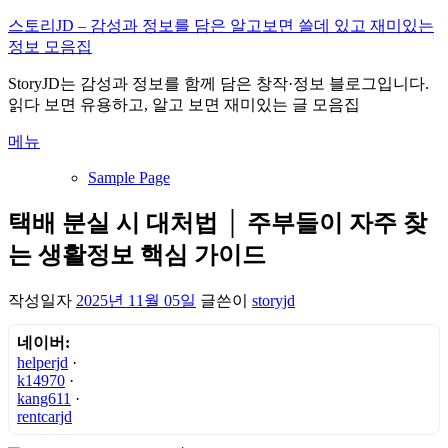
내
스토리JD – 감성과 정보를 담은 알고보면 쓸데 있고 재미있는
용
정보 모음집
으
StoryJD는 감성과 정보를 함께 담은 창작·정보 블로그입니다.
로
읽다 보면 유용하고, 알고 보면 재미있는 글 모음집
바
로
메뉴
가
기
Sample Page
택배 분실 시 대처법 │ 주부들이 자주 찾
는 생활정보 핵심 가이드
작성일자
2025년 11월 05일
글쓴이
storyjd
네이버:
helperjd
·
k14970
·
kang611
·
rentcarjd