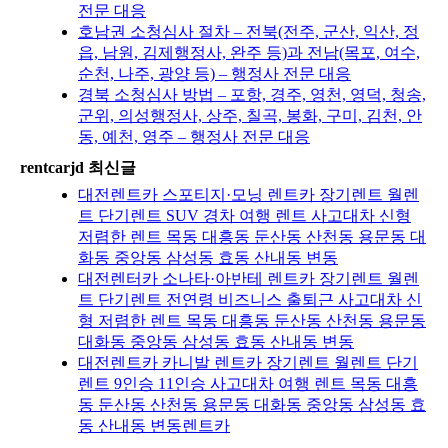
전문 대응
호남권 소청심사 절차 – 전북(전주, 군산, 익산, 정
읍, 남원, 김제행정사, 완주 등)과 전남(목포, 여수,
순천, 나주, 광양 등) – 행정사 전문 대응
경북 소청심사 방법 – 포항, 경주, 영천, 영덕, 청송,
군위, 의성행정사, 상주, 칠곡, 봉화, 구미, 김천, 안
동, 예천, 영주 – 행정사 전문 대응
rentcarjd 최신글
대전렌트카 스포티지·모닝 렌트카 장기렌트 월렌
트 단기렌트 SUV 경차 여행 렌트 사고대차 신형
저렴한 렌트 목동 대흥동 둔산동 산천동 용문동 대
화동 중앙동 삼성동 효동 산내동 변동
대전렌터카 소나타·아반테 렌트카 장기렌트 월렌
트 단기렌트 전연령 비즈니스 출퇴근 사고대차 신
형 저렴한 렌트 목동 대흥동 둔산동 산천동 용문동
대화동 중앙동 삼성동 효동 산내동 변동
대전렌트카 카니발 렌트카 장기렌트 월렌트 단기
렌트 9인승 11인승 사고대차 여행 렌트 목동 대흥
동 둔산동 산천동 용문동 대화동 중앙동 삼성동 효
동 산내동 변동렌트카