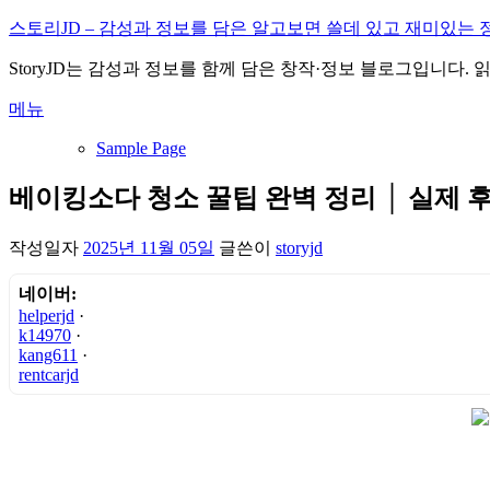
내
스토리JD – 감성과 정보를 담은 알고보면 쓸데 있고 재미있는 
용
StoryJD는 감성과 정보를 함께 담은 창작·정보 블로그입니다.
으
로
메뉴
바
로
Sample Page
가
기
베이킹소다 청소 꿀팁 완벽 정리 │ 실제 
작성일자
2025년 11월 05일
글쓴이
storyjd
네이버:
helperjd
·
k14970
·
kang611
·
rentcarjd