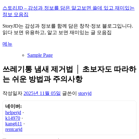
내
스토리JD – 감성과 정보를 담은 알고보면 쓸데 있고 재미있는
용
정보 모음집
으
StoryJD는 감성과 정보를 함께 담은 창작·정보 블로그입니다.
로
읽다 보면 유용하고, 알고 보면 재미있는 글 모음집
바
로
메뉴
가
기
Sample Page
쓰레기통 냄새 제거법 │ 초보자도 따라하
는 쉬운 방법과 주의사항
작성일자
2025년 11월 05일
글쓴이
storyjd
네이버:
helperjd
·
k14970
·
kang611
·
rentcarjd