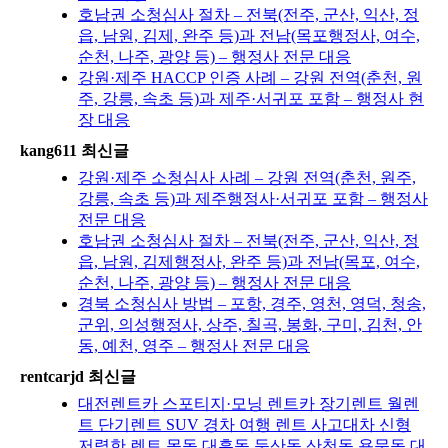
호남권 소청심사 절차 – 전북(전주, 군산, 익산, 정
읍, 남원, 김제, 완주 등)과 전남(목포행정사, 여수,
순천, 나주, 광양 등) – 행정사 전문 대응
강원·제주 HACCP 인증 사례 – 강원 전역(춘천, 원
주, 강릉, 속초 등)과 제주·서귀포 포함 – 행정사 현
장 대응
kang611 최신글
강원·제주 소청심사 사례 – 강원 전역(춘천, 원주,
강릉, 속초 등)과 제주행정사·서귀포 포함 – 행정사
전문 대응
호남권 소청심사 절차 – 전북(전주, 군산, 익산, 정
읍, 남원, 김제행정사, 완주 등)과 전남(목포, 여수,
순천, 나주, 광양 등) – 행정사 전문 대응
경북 소청심사 방법 – 포항, 경주, 영천, 영덕, 청송,
군위, 의성행정사, 상주, 칠곡, 봉화, 구미, 김천, 안
동, 예천, 영주 – 행정사 전문 대응
rentcarjd 최신글
대전렌트카 스포티지·모닝 렌트카 장기렌트 월렌
트 단기렌트 SUV 경차 여행 렌트 사고대차 신형
저렴한 렌트 목동 대흥동 둔산동 산천동 용문동 대