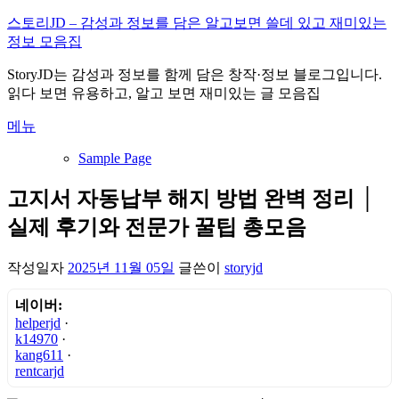
내
스토리JD – 감성과 정보를 담은 알고보면 쓸데 있고 재미있는
용
정보 모음집
으
StoryJD는 감성과 정보를 함께 담은 창작·정보 블로그입니다.
로
읽다 보면 유용하고, 알고 보면 재미있는 글 모음집
바
로
메뉴
가
기
Sample Page
고지서 자동납부 해지 방법 완벽 정리 │
실제 후기와 전문가 꿀팁 총모음
작성일자
2025년 11월 05일
글쓴이
storyjd
네이버:
helperjd
·
k14970
·
kang611
·
rentcarjd