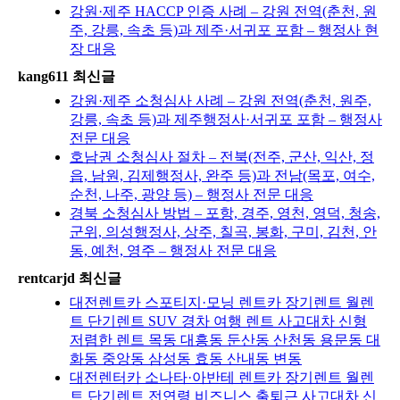
강원·제주 HACCP 인증 사례 – 강원 전역(춘천, 원
주, 강릉, 속초 등)과 제주·서귀포 포함 – 행정사 현
장 대응
kang611 최신글
강원·제주 소청심사 사례 – 강원 전역(춘천, 원주,
강릉, 속초 등)과 제주행정사·서귀포 포함 – 행정사
전문 대응
호남권 소청심사 절차 – 전북(전주, 군산, 익산, 정
읍, 남원, 김제행정사, 완주 등)과 전남(목포, 여수,
순천, 나주, 광양 등) – 행정사 전문 대응
경북 소청심사 방법 – 포항, 경주, 영천, 영덕, 청송,
군위, 의성행정사, 상주, 칠곡, 봉화, 구미, 김천, 안
동, 예천, 영주 – 행정사 전문 대응
rentcarjd 최신글
대전렌트카 스포티지·모닝 렌트카 장기렌트 월렌
트 단기렌트 SUV 경차 여행 렌트 사고대차 신형
저렴한 렌트 목동 대흥동 둔산동 산천동 용문동 대
화동 중앙동 삼성동 효동 산내동 변동
대전렌터카 소나타·아반테 렌트카 장기렌트 월렌
트 단기렌트 전연령 비즈니스 출퇴근 사고대차 신