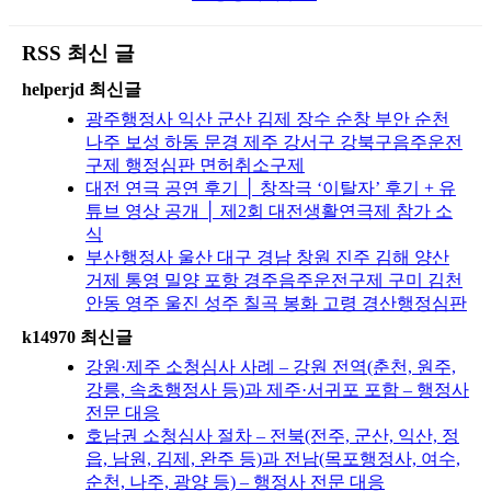
RSS 최신 글
helperjd 최신글
광주행정사 익산 군산 김제 장수 순창 부안 순천
나주 보성 하동 문경 제주 강서구 강북구음주운전
구제 행정심판 면허취소구제
대전 연극 공연 후기 │ 창작극 ‘이탈자’ 후기 + 유
튜브 영상 공개 │ 제2회 대전생활연극제 참가 소
식
부산행정사 울산 대구 경남 창원 진주 김해 양산
거제 통영 밀양 포항 경주음주운전구제 구미 김천
안동 영주 울진 성주 칠곡 봉화 고령 경산행정심판
k14970 최신글
강원·제주 소청심사 사례 – 강원 전역(춘천, 원주,
강릉, 속초행정사 등)과 제주·서귀포 포함 – 행정사
전문 대응
호남권 소청심사 절차 – 전북(전주, 군산, 익산, 정
읍, 남원, 김제, 완주 등)과 전남(목포행정사, 여수,
순천, 나주, 광양 등) – 행정사 전문 대응