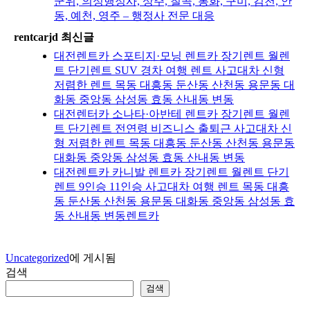
군위, 의성행정사, 상주, 칠곡, 봉화, 구미, 김천, 안
동, 예천, 영주 – 행정사 전문 대응
rentcarjd 최신글
대전렌트카 스포티지·모닝 렌트카 장기렌트 월렌
트 단기렌트 SUV 경차 여행 렌트 사고대차 신형
저렴한 렌트 목동 대흥동 둔산동 산천동 용문동 대
화동 중앙동 삼성동 효동 산내동 변동
대전렌터카 소나타·아반테 렌트카 장기렌트 월렌
트 단기렌트 전연령 비즈니스 출퇴근 사고대차 신
형 저렴한 렌트 목동 대흥동 둔산동 산천동 용문동
대화동 중앙동 삼성동 효동 산내동 변동
대전렌트카 카니발 렌트카 장기렌트 월렌트 단기
렌트 9인승 11인승 사고대차 여행 렌트 목동 대흥
동 둔산동 산천동 용문동 대화동 중앙동 삼성동 효
동 산내동 변동렌트카
Uncategorized
에 게시됨
검색
검색