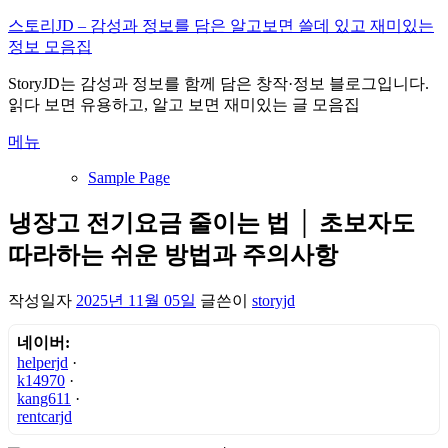
내
스토리JD – 감성과 정보를 담은 알고보면 쓸데 있고 재미있는
용
정보 모음집
으
StoryJD는 감성과 정보를 함께 담은 창작·정보 블로그입니다.
로
읽다 보면 유용하고, 알고 보면 재미있는 글 모음집
바
로
메뉴
가
기
Sample Page
냉장고 전기요금 줄이는 법 │ 초보자도
따라하는 쉬운 방법과 주의사항
작성일자
2025년 11월 05일
글쓴이
storyjd
네이버:
helperjd
·
k14970
·
kang611
·
rentcarjd