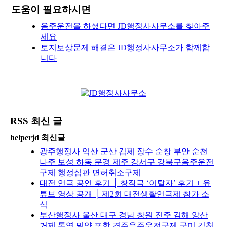
도움이 필요하시면
음주운전을 하셨다면 JD행정사사무소를 찾아주
세요
토지보상문제 해결은 JD행정사사무소가 함께합
니다
RSS 최신 글
helperjd 최신글
광주행정사 익산 군산 김제 장수 순창 부안 순천
나주 보성 하동 문경 제주 강서구 강북구음주운전
구제 행정심판 면허취소구제
대전 연극 공연 후기 │ 창작극 ‘이탈자’ 후기 + 유
튜브 영상 공개 │ 제2회 대전생활연극제 참가 소
식
부산행정사 울산 대구 경남 창원 진주 김해 양산
거제 통영 밀양 포항 경주음주운전구제 구미 김천