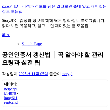
내
스토리JD – 감성과 정보를 담은 알고보면 쓸데 있고 재미있는
용
정보 모음집
으
StoryJD는 감성과 정보를 함께 담은 창작·정보 블로그입니다.
로
읽다 보면 유용하고, 알고 보면 재미있는 글 모음집
바
로
메뉴
가
기
Sample Page
공인인증서 갱신법 │ 꼭 알아야 할 관리
요령과 실전 팁
작성일자
2025년 11월 05일
글쓴이
storyjd
네이버:
helperjd
·
k14970
·
kang611
·
rentcarjd