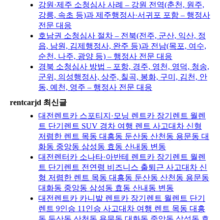
강원·제주 소청심사 사례 – 강원 전역(춘천, 원주,
강릉, 속초 등)과 제주행정사·서귀포 포함 – 행정사
전문 대응
호남권 소청심사 절차 – 전북(전주, 군산, 익산, 정
읍, 남원, 김제행정사, 완주 등)과 전남(목포, 여수,
순천, 나주, 광양 등) – 행정사 전문 대응
경북 소청심사 방법 – 포항, 경주, 영천, 영덕, 청송,
군위, 의성행정사, 상주, 칠곡, 봉화, 구미, 김천, 안
동, 예천, 영주 – 행정사 전문 대응
rentcarjd 최신글
대전렌트카 스포티지·모닝 렌트카 장기렌트 월렌
트 단기렌트 SUV 경차 여행 렌트 사고대차 신형
저렴한 렌트 목동 대흥동 둔산동 산천동 용문동 대
화동 중앙동 삼성동 효동 산내동 변동
대전렌터카 소나타·아반테 렌트카 장기렌트 월렌
트 단기렌트 전연령 비즈니스 출퇴근 사고대차 신
형 저렴한 렌트 목동 대흥동 둔산동 산천동 용문동
대화동 중앙동 삼성동 효동 산내동 변동
대전렌트카 카니발 렌트카 장기렌트 월렌트 단기
렌트 9인승 11인승 사고대차 여행 렌트 목동 대흥
동 둔산동 산천동 용문동 대화동 중앙동 삼성동 효