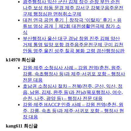
광주행정사 익산 군산 김제 장수 순창 부안 순천
나주 보성 하동 문경 제주 강서구 강북구음주운전
구제 행정심판 면허취소구제
대전 연극 공연 후기 │ 창작극 ‘이탈자’ 후기 + 유
튜브 영상 공개 │ 제2회 대전생활연극제 참가 소
식
부산행정사 울산 대구 경남 창원 진주 김해 양산
거제 통영 밀양 포항 경주음주운전구제 구미 김천
안동 영주 울진 성주 칠곡 봉화 고령 경산행정심판
k14970 최신글
강원·제주 소청심사 사례 – 강원 전역(춘천, 원주,
강릉, 속초행정사 등)과 제주·서귀포 포함 – 행정사
전문 대응
호남권 소청심사 절차 – 전북(전주, 군산, 익산, 정
읍, 남원, 김제, 완주 등)과 전남(목포행정사, 여수,
순천, 나주, 광양 등) – 행정사 전문 대응
강원·제주 HACCP 인증 사례 – 강원 전역(춘천, 원
주, 강릉, 속초 등)과 제주·서귀포 포함 – 행정사 현
장 대응
kang611 최신글