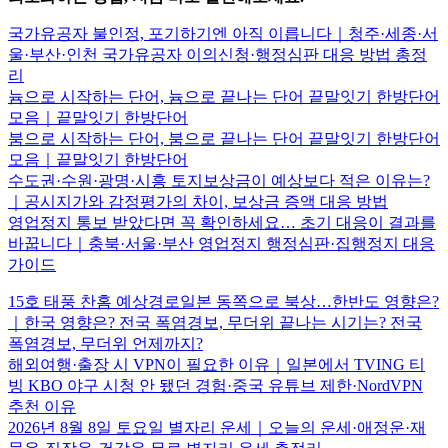
국가유공자 불인정, 포기하기엔 아직 이릅니다｜청주·세종·서
울·부산·인천 국가유공자 이의신청·행정심판 대응 방법 총정
리
늄으로 시작하는 단어, 늄으로 끝나는 단어 끝말잇기 한방단어
모음｜끝말잇기 한방단어
붐으로 시작하는 단어, 붐으로 끝나는 단어 끝말잇기 한방단어
모음｜끝말잇기 한방단어
수도권·수원·광명·시흥 토지보상금이 예상보다 적은 이유는?
｜공시지가와 감정평가의 차이, 보상금 증액 대응 방법
영업정지 통보 받았다면 꼭 확인하세요… 초기 대응이 결과를
바꿉니다｜충북·서울·부산 영업정지 행정심판·집행정지 대응
가이드
15호 태풍 찬홈 예상경로일본 동쪽으로 북상…한반도 영향은?
｜한국 영향은? 전국 폭염경보, 무더위 끝나는 시기는? 전국
폭염경보, 무더위 언제까지?
해외여행·출장 시 VPN이 필요한 이유｜일본에서 TVING 티
빙 KBO 야구 시청 안 됐던 경험·중국 유튜브 제한·NordVPN
추천 이유
2026년 8월 8일 토요일 별자리 운세｜오늘의 운세·애정운·재