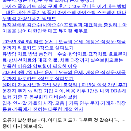
물운·직장운·건강운 무료 별자리 운세 총정리
다이소 폭염키트 직접 구매 후기 : 40도 무더위 이겨내는 방법
– 내돈 내산 손풍기 넥풍기 아이스팩 아이스백 스프레이 대나
무방석 차량선풍기 넥밴드
뮤지컬배우 김준수(시아준수) 프로필과 대표작품 총정리｜아
이돌을 넘어 대한민국 대표 뮤지컬 배우로
2026년 8월 8일 타로 운세｜오늘의 운세, 애정운·직장운·재물
운까지 타로카드 3장으로 살펴보기
유방암 치료 방법 총정리｜수술·항암치료·표적치료·호르몬치
료·방사선치료와 대표 약물, 치료 과정까지 실손보험으로는
부족한 이유와 암보험이 필요한 이유
2026년 8월 7일 타로 운세｜오늘의 운세, 애정운·직장운·재물
운까지 타로카드 3장으로 살펴보기
원데이 자동차보험 가입 방법 총정리｜02년생 여성 가입 후기,
운전자 추가 vs 직접 가입 차이, 비용 하루 1만원 내외 DB손해
보험 기준 구 동부화재 디비손해보험
입추 인사말 가을의 시작, 모음｜카톡 안부 문자·거래처·직장
동료·가족에게 전하는 따뜻한 계절 인사
오류가 발생했습니다, 아마도 피드가 다운된 것 같습니다. 나
중에 다시 해보세요.