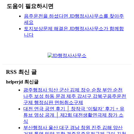
도움이 필요하시면
음주운전을 하셨다면 JD행정사사무소를 찾아주
세요
토지보상문제 해결은 JD행정사사무소가 함께합
니다
RSS 최신 글
helperjd 최신글
광주행정사 익산 군산 김제 장수 순창 부안 순천
나주 보성 하동 문경 제주 강서구 강북구음주운전
구제 행정심판 면허취소구제
대전 연극 공연 후기 │ 창작극 ‘이탈자’ 후기 + 유
튜브 영상 공개 │ 제2회 대전생활연극제 참가 소
식
부산행정사 울산 대구 경남 창원 진주 김해 양산
거제 통영 밀양 포항 경주음주운전구제 구미 김천