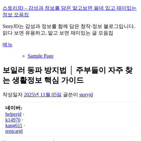
내
스토리JD – 감성과 정보를 담은 알고보면 쓸데 있고 재미있는
용
정보 모음집
으
StoryJD는 감성과 정보를 함께 담은 창작·정보 블로그입니다.
로
읽다 보면 유용하고, 알고 보면 재미있는 글 모음집
바
로
메뉴
가
기
Sample Page
보일러 동파 방지법 │ 주부들이 자주 찾
는 생활정보 핵심 가이드
작성일자
2025년 11월 05일
글쓴이
storyjd
네이버:
helperjd
·
k14970
·
kang611
·
rentcarjd