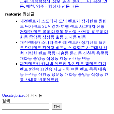
군위, 의성행정사, 상주, 칠곡, 봉화, 구미, 김천, 안
동, 예천, 영주 – 행정사 전문 대응
rentcarjd 최신글
대전렌트카 스포티지·모닝 렌트카 장기렌트 월렌
트 단기렌트 SUV 경차 여행 렌트 사고대차 신형
저렴한 렌트 목동 대흥동 둔산동 산천동 용문동 대
화동 중앙동 삼성동 효동 산내동 변동
대전렌터카 소나타·아반테 렌트카 장기렌트 월렌
트 단기렌트 전연령 비즈니스 출퇴근 사고대차 신
형 저렴한 렌트 목동 대흥동 둔산동 산천동 용문동
대화동 중앙동 삼성동 효동 산내동 변동
대전렌트카 카니발 렌트카 장기렌트 월렌트 단기
렌트 9인승 11인승 사고대차 여행 렌트 목동 대흥
동 둔산동 산천동 용문동 대화동 중앙동 삼성동 효
동 산내동 변동렌트카
Uncategorized
에 게시됨
검색
검색