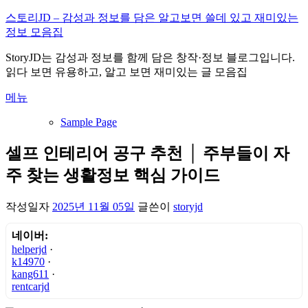
내
스토리JD – 감성과 정보를 담은 알고보면 쓸데 있고 재미있는
용
정보 모음집
으
StoryJD는 감성과 정보를 함께 담은 창작·정보 블로그입니다.
로
읽다 보면 유용하고, 알고 보면 재미있는 글 모음집
바
로
메뉴
가
기
Sample Page
셀프 인테리어 공구 추천 │ 주부들이 자
주 찾는 생활정보 핵심 가이드
작성일자
2025년 11월 05일
글쓴이
storyjd
네이버:
helperjd
·
k14970
·
kang611
·
rentcarjd