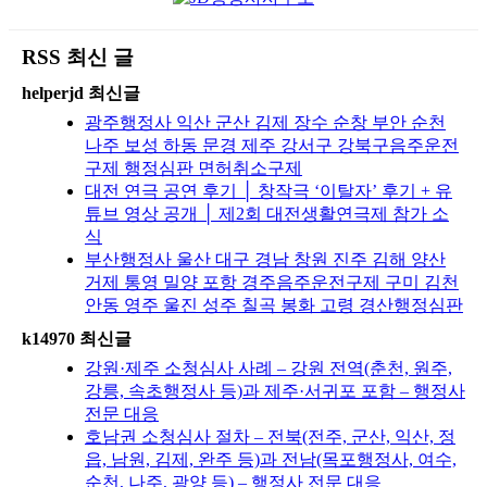
RSS 최신 글
helperjd 최신글
광주행정사 익산 군산 김제 장수 순창 부안 순천
나주 보성 하동 문경 제주 강서구 강북구음주운전
구제 행정심판 면허취소구제
대전 연극 공연 후기 │ 창작극 ‘이탈자’ 후기 + 유
튜브 영상 공개 │ 제2회 대전생활연극제 참가 소
식
부산행정사 울산 대구 경남 창원 진주 김해 양산
거제 통영 밀양 포항 경주음주운전구제 구미 김천
안동 영주 울진 성주 칠곡 봉화 고령 경산행정심판
k14970 최신글
강원·제주 소청심사 사례 – 강원 전역(춘천, 원주,
강릉, 속초행정사 등)과 제주·서귀포 포함 – 행정사
전문 대응
호남권 소청심사 절차 – 전북(전주, 군산, 익산, 정
읍, 남원, 김제, 완주 등)과 전남(목포행정사, 여수,
순천, 나주, 광양 등) – 행정사 전문 대응