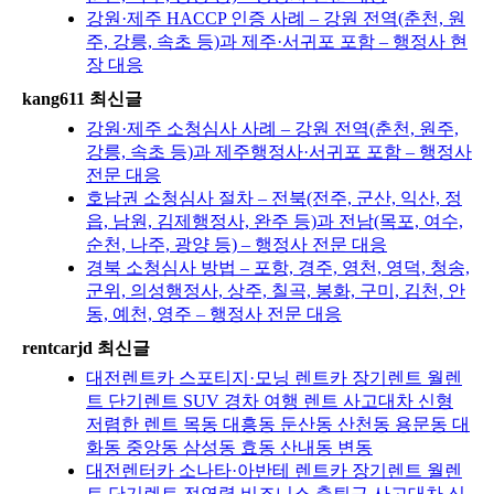
강원·제주 HACCP 인증 사례 – 강원 전역(춘천, 원
주, 강릉, 속초 등)과 제주·서귀포 포함 – 행정사 현
장 대응
kang611 최신글
강원·제주 소청심사 사례 – 강원 전역(춘천, 원주,
강릉, 속초 등)과 제주행정사·서귀포 포함 – 행정사
전문 대응
호남권 소청심사 절차 – 전북(전주, 군산, 익산, 정
읍, 남원, 김제행정사, 완주 등)과 전남(목포, 여수,
순천, 나주, 광양 등) – 행정사 전문 대응
경북 소청심사 방법 – 포항, 경주, 영천, 영덕, 청송,
군위, 의성행정사, 상주, 칠곡, 봉화, 구미, 김천, 안
동, 예천, 영주 – 행정사 전문 대응
rentcarjd 최신글
대전렌트카 스포티지·모닝 렌트카 장기렌트 월렌
트 단기렌트 SUV 경차 여행 렌트 사고대차 신형
저렴한 렌트 목동 대흥동 둔산동 산천동 용문동 대
화동 중앙동 삼성동 효동 산내동 변동
대전렌터카 소나타·아반테 렌트카 장기렌트 월렌
트 단기렌트 전연령 비즈니스 출퇴근 사고대차 신