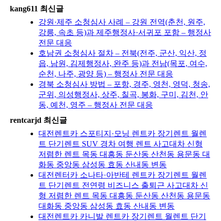
kang611 최신글
강원·제주 소청심사 사례 – 강원 전역(춘천, 원주,
강릉, 속초 등)과 제주행정사·서귀포 포함 – 행정사
전문 대응
호남권 소청심사 절차 – 전북(전주, 군산, 익산, 정
읍, 남원, 김제행정사, 완주 등)과 전남(목포, 여수,
순천, 나주, 광양 등) – 행정사 전문 대응
경북 소청심사 방법 – 포항, 경주, 영천, 영덕, 청송,
군위, 의성행정사, 상주, 칠곡, 봉화, 구미, 김천, 안
동, 예천, 영주 – 행정사 전문 대응
rentcarjd 최신글
대전렌트카 스포티지·모닝 렌트카 장기렌트 월렌
트 단기렌트 SUV 경차 여행 렌트 사고대차 신형
저렴한 렌트 목동 대흥동 둔산동 산천동 용문동 대
화동 중앙동 삼성동 효동 산내동 변동
대전렌터카 소나타·아반테 렌트카 장기렌트 월렌
트 단기렌트 전연령 비즈니스 출퇴근 사고대차 신
형 저렴한 렌트 목동 대흥동 둔산동 산천동 용문동
대화동 중앙동 삼성동 효동 산내동 변동
대전렌트카 카니발 렌트카 장기렌트 월렌트 단기