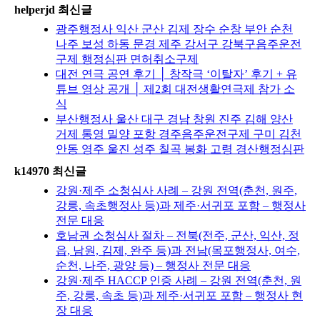
helperjd 최신글
광주행정사 익산 군산 김제 장수 순창 부안 순천
나주 보성 하동 문경 제주 강서구 강북구음주운전
구제 행정심판 면허취소구제
대전 연극 공연 후기 │ 창작극 ‘이탈자’ 후기 + 유
튜브 영상 공개 │ 제2회 대전생활연극제 참가 소
식
부산행정사 울산 대구 경남 창원 진주 김해 양산
거제 통영 밀양 포항 경주음주운전구제 구미 김천
안동 영주 울진 성주 칠곡 봉화 고령 경산행정심판
k14970 최신글
강원·제주 소청심사 사례 – 강원 전역(춘천, 원주,
강릉, 속초행정사 등)과 제주·서귀포 포함 – 행정사
전문 대응
호남권 소청심사 절차 – 전북(전주, 군산, 익산, 정
읍, 남원, 김제, 완주 등)과 전남(목포행정사, 여수,
순천, 나주, 광양 등) – 행정사 전문 대응
강원·제주 HACCP 인증 사례 – 강원 전역(춘천, 원
주, 강릉, 속초 등)과 제주·서귀포 포함 – 행정사 현
장 대응