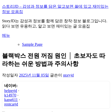
내
스토리JD – 감성과 정보를 담은 알고보면 쓸데 있고 재미있는
용
정보 모음집
으
StoryJD는 감성과 정보를 함께 담은 창작·정보 블로그입니다.
로
읽다 보면 유용하고, 알고 보면 재미있는 글 모음집
바
로
메뉴
가
기
Sample Page
블랙박스 전원 꺼짐 원인 │ 초보자도 따
라하는 쉬운 방법과 주의사항
작성일자
2025년 11월 05일
글쓴이
storyjd
네이버:
helperjd
·
k14970
·
kang611
·
rentcarjd